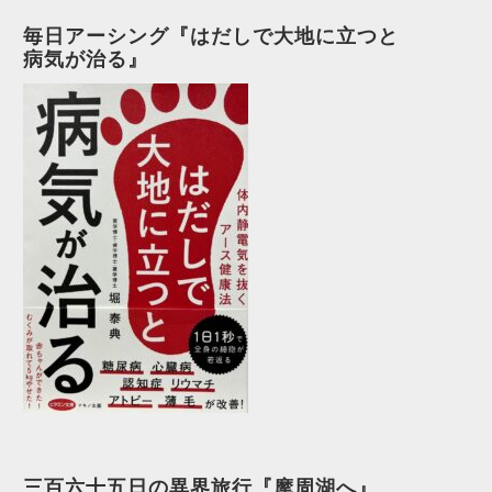
毎日アーシング『はだしで大地に立つと
病気が治る』
三百六十五日の異界旅行『摩周湖へ』