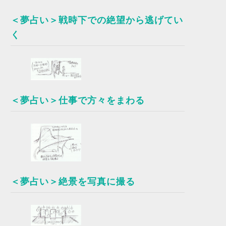
＜夢占い＞戦時下での絶望から逃げてい
く
＜夢占い＞仕事で方々をまわる
＜夢占い＞絶景を写真に撮る