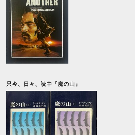
只今、日々、読中『魔の山』