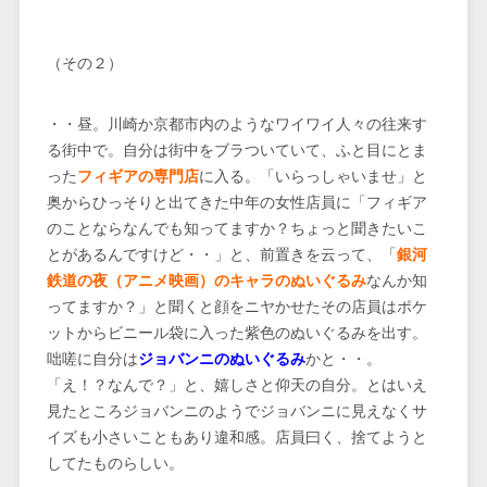
（その２）
・・昼。川崎か京都市内のようなワイワイ人々の往来す
る街中で。自分は街中をブラついていて、ふと目にとま
った
フィギアの専門店
に入る。「いらっしゃいませ」と
奥からひっそりと出てきた中年の女性店員に「フィギア
のことならなんでも知ってますか？ちょっと聞きたいこ
とがあるんですけど・・」と、前置きを云って、「
銀河
鉄道の夜（アニメ映画）のキャラのぬいぐるみ
なんか知
ってますか？」と聞くと顔をニヤかせたその店員はポケ
ットからビニール袋に入った紫色のぬいぐるみを出す。
咄嗟に自分は
ジョバンニのぬいぐるみ
かと・・。
「え！？なんで？」と、嬉しさと仰天の自分。とはいえ
見たところジョバンニのようでジョバンニに見えなくサ
イズも小さいこともあり違和感。店員曰く、捨てようと
してたものらしい。