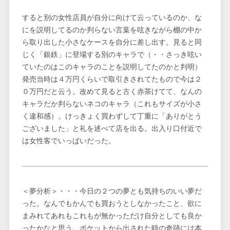
すると別の女性店員が自分に向けて云っているのか、な
にを説明してるのか判らない言葉を呟きながら棚の中か
ら取り出した小さなケースを自分に差し出す。見ると同
じく「銀鉄」に登場する別のキャラで（・・さっき呟い
ていたのはこのキャラのことを説明してたのかと判明）
発売当時は４万円くらいで取引きされてたもので今は２
０万円だと云う。改めて見ると古く赤茶けてて、なんの
キャラだか判らないネコのキャラ（これもサイズが小さ
く違和感）。けっきょく買わずして丁重に「ありがとう
ございました」と礼を述べて店を出る。出入り口付近で
は女性客でいっぱいだった。
＜夢分析＞・・・今日の２つの夢とも気持ちのいい夢だ
った。なんでもかんでも買おうとしなかったこと、欲に
まみれてあれもこれもが無かっただけ自分としても良か
ったかなと思う。ポケットから出された時の奇跡には本