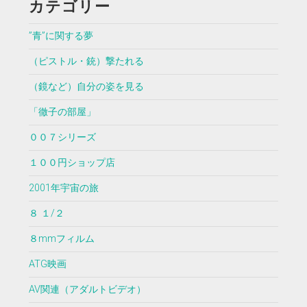
カテゴリー
”青”に関する夢
（ピストル・銃）撃たれる
（鏡など）自分の姿を見る
「徹子の部屋」
００７シリーズ
１００円ショップ店
2001年宇宙の旅
８ １/２
８mmフィルム
ATG映画
AV関連（アダルトビデオ）