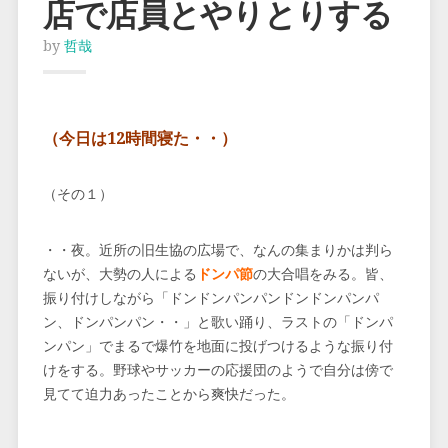
店で店員とやりとりする
by
哲哉
（今日は12時間寝た・・）
（その１）
・・夜。近所の旧生協の広場で、なんの集まりかは判ら
ないが、大勢の人による
ドンパ節
の大合唱をみる。皆、
振り付けしながら「ドンドンパンパンドンドンパンパ
ン、ドンパンパン・・」と歌い踊り、ラストの「ドンパ
ンパン」でまるで爆竹を地面に投げつけるような振り付
けをする。野球やサッカーの応援団のようで自分は傍で
見てて迫力あったことから爽快だった。