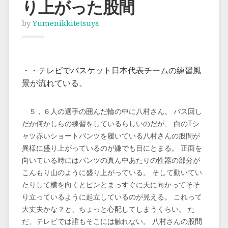
り上がった股間
by
Yumenikkitetsuya
・・テレビでバスケット日本代表チームの練習風
景が流れている。
５，６
人の選手の囲んだ輪の中に八村さん。 パス回し
だか何かしらの練習をしているらしいのだが、 白のTシ
ャツ赤いショートパンツを履いている八村さんの股間が
異様に盛り上がっているのが嫌でも目にとまる。 正面を
向いている時にはパンツの真ん中あたりの性器の部分が
こんもり山のように盛り上がっている。 そして動いてい
たりして横を向くとピンとまっすぐに天に向かってそそ
り立っているように起立しているのが見える。 これって
大丈夫かな？と、ちょっと心配してしまうくらい。 た
だ、テレビでは誰もそこには触れない。 八村さんの股間