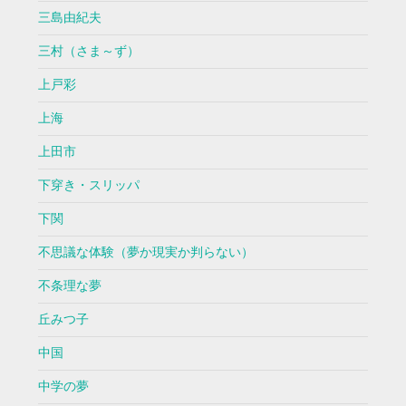
三島由紀夫
三村（さま～ず）
上戸彩
上海
上田市
下穿き・スリッパ
下関
不思議な体験（夢か現実か判らない）
不条理な夢
丘みつ子
中国
中学の夢