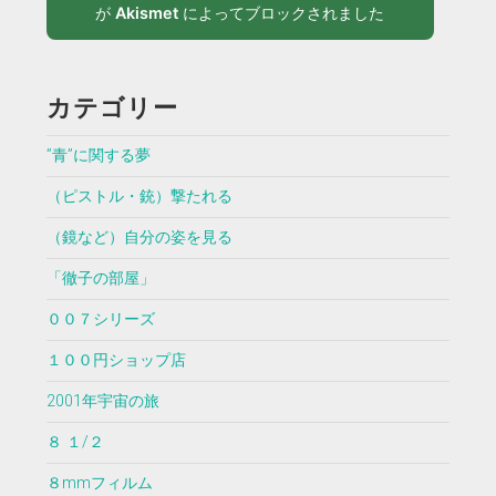
が
Akismet
によってブロックされました
カテゴリー
”青”に関する夢
（ピストル・銃）撃たれる
（鏡など）自分の姿を見る
「徹子の部屋」
００７シリーズ
１００円ショップ店
2001年宇宙の旅
８ １/２
８mmフィルム