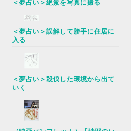
＜夢占い＞絶景を写真に撮る
＜夢占い＞誤解して勝手に住居に
入る
＜夢占い＞殺伐した環境から出て
いく