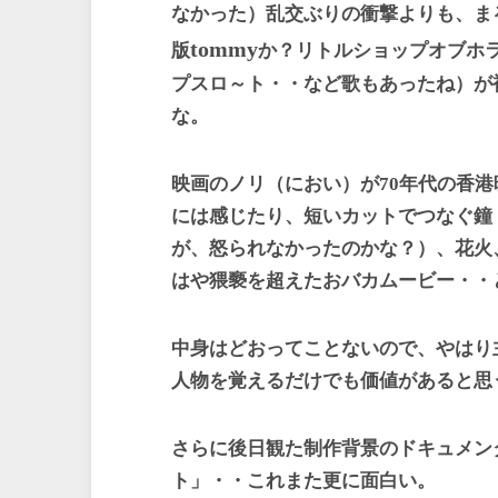
なかった）乱交ぶりの衝撃よりも、ま
tommy
版
か？リトルショップオブホ
プスロ～ト・・など歌もあったね）が
な。
映画のノリ（におい）が
70
年代の香港
には感じたり、短いカットでつなぐ鐘
が、怒られなかったのかな？）、花火
はや猥褻を超えたおバカムービー・・
中身はどおってことないので、やはり
人物を覚えるだけでも価値があると思
さらに後日観た制作背景のドキュメン
ト」・・これまた更に面白い。