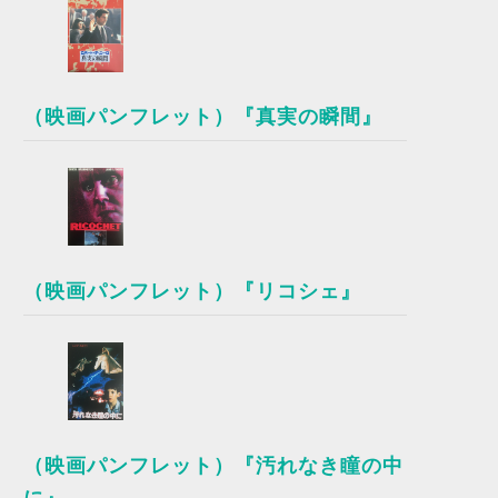
（映画パンフレット）『真実の瞬間』
（映画パンフレット）『リコシェ』
（映画パンフレット）『汚れなき瞳の中
に』