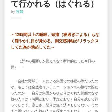
て行かれる（はぐれる）
by
哲哉
～12時間以上の睡眠。頭痛（寝過ぎによる）もな
く穏やかに目が覚める。副交感神経がリラックス
してた為か勃起してた～
・・（所々の場面しか覚えてなく断片的だった今日の
夢）・・
・・会社の野球チームによる集団での移動の際だったの
か、もしくは全然違うシチュエーションでの旅行の際だ
ったのか・・自分は集団からひとりはぐれた状態のなか
他の人々は（時間どおり、予定どおり）自分を残して行
ってしまう。寂しさ、怒りは無く済々もしてない。その
まま置いていった他の人々を探すまでもなく・・と、ち