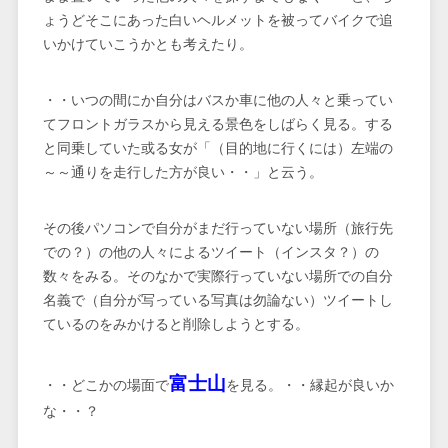
ょうどそこにあった白いヘルメットを被ってバイクで追
いかけていこうかとも考えたり。
・・いつの間にか自分はバスか車に他の人々と乗ってい
てフロントガラスから見える景色をしばらく見る。する
と同乗していた或る女が「（目的地に行くには）左端の
～～通りを走行した方が良い・・」と云う。
その後パソコンで自分がまだ行っていない場所（旅行先
での？）の他の人々によるツイート（インスタ？）の
数々をみる。そのなかで実際行っていない場所での自分
名義で（自分が写っている写真は勿論ない）ツイートし
ているのをみかけると削除しようとする。
富士山
・・どこかの場面で
を見る。・・縁起が良いか
な・・？