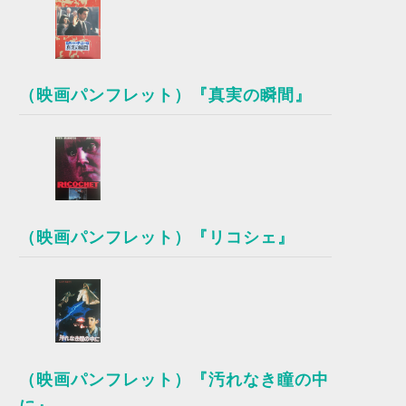
（映画パンフレット）『真実の瞬間』
（映画パンフレット）『リコシェ』
（映画パンフレット）『汚れなき瞳の中
に』