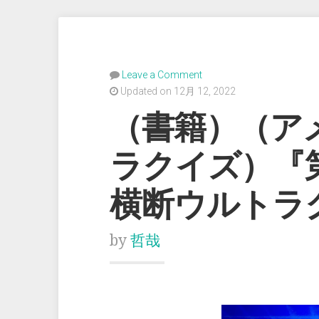
Leave a Comment
Updated on 12月 12, 2022
（書籍）（ア
ラクイズ）『
横断ウルトラ
by
哲哉