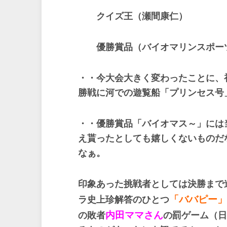
クイズ王（瀬間康仁）
優勝賞品（バイオマリンスポー
・・今大会大きく変わったことに、
勝戦に河での遊覧船「プリンセス号
・・優勝賞品「バイオマス～」には
え貰ったとしても嬉しくないものだ
なぁ。
印象あった挑戦者としては決勝まで
「ババピー」
ラ史上珍解答のひとつ
内田ママさん
の敗者
の罰ゲーム（日