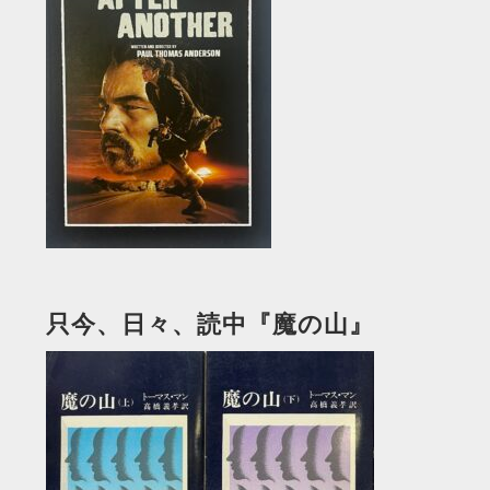
只今、日々、読中『魔の山』