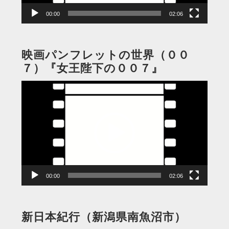
00:00
02:06
映画パンフレットの世界（００
７）『女王陛下の００７』
動
画
プ
レ
ー
ヤ
ー
00:00
02:06
新日本紀行（新潟県南魚沼市）