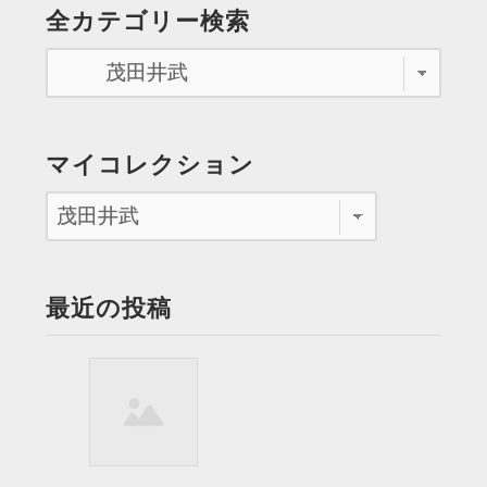
の
全カテゴリー検索
の
ペ
旅
人”
ー
ジ
送
マイコレクション
り
最近の投稿