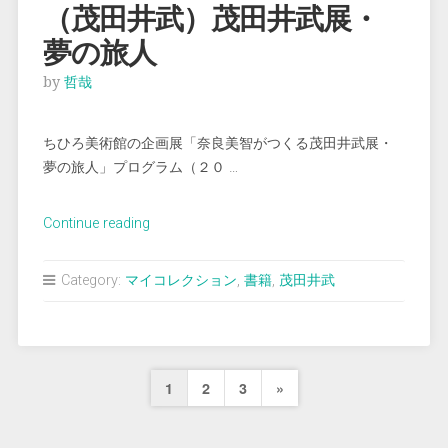
の
（茂田井武）茂田井武展・
ゴ
夢の旅人
ー
シ
by
哲哉
ュ
（復
ちひろ美術館の企画展「奈良美智がつくる茂田井武展・
刻
夢の旅人」プログラム（２０ …
版）』”
“（茂
Continue reading
田
井
Category:
マイコレクション
,
書籍
,
茂田井武
武）
茂
田
井
投
Next
1
2
3
»
武
展・
稿
Page
夢