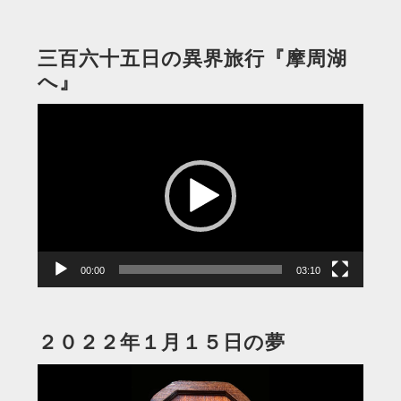
三百六十五日の異界旅行『摩周湖
へ』
動
画
プ
レ
ー
ヤ
ー
00:00
03:10
２０２２年１月１５日の夢
動
画