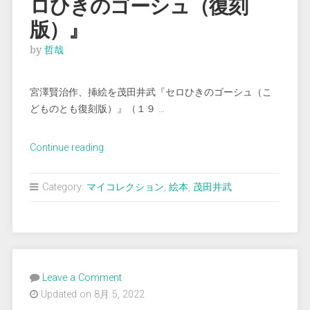
ロひきのゴーシュ（復刻
版）』
by
哲哉
宮澤賢治作、挿絵を茂田井武『セロひきのゴーシュ（こ
どものとも復刻版）』（１９ …
“（絵
Continue reading
本）
（茂
Category:
マイコレクション
,
絵本
,
茂田井武
田
井
武）
『セ
ロ
Leave a Comment
ひ
Updated on 8月 5, 2022
き