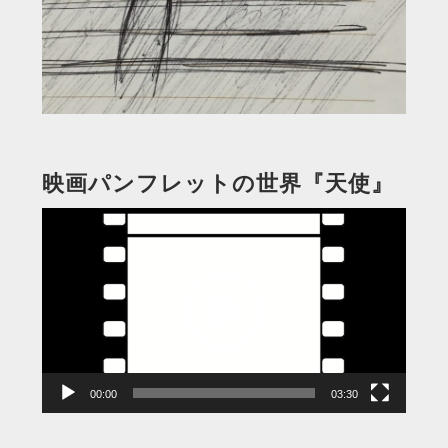
映画パンフレットの世界『天使』
動
画
プ
レ
ー
ヤ
ー
00:00
03:30