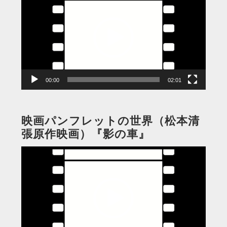
画
プ
レ
ー
ヤ
ー
00:00
02:01
映画パンフレットの世界（松本清
張原作映画）『影の車』
動
画
プ
レ
ー
ヤ
ー