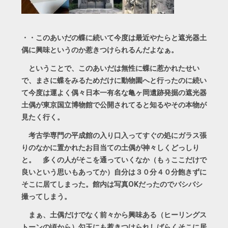
・・このあいだの蝶に続いて今度は最近やたらと遮光器土
偶に興味というのか惹きつけられるんだよなぁ。
ということで、このあいだは無性に蝶に惹かれたせい
で、まさに蝶をみるためだけに動物園へと行ったのに続い
て今度は運よく偶々日本一有名な亀ヶ岡遺跡発掘の遮光器
土偶が東京国立博物館で公開されてると知るやその本物が
見たく行く。
考古学専門の平成館の入り口入ってすぐの処にガラス張
りのなかに置かれたお目当ての土偶が神々しくどっしり
と。 多くの人がそこを通っていくなか（もぅここだけで
良いという思いもあってか）自分は３０分４０分飽きずに
そこに居てしまった。館内は写真OKだったのでバシバシ
撮ってしまう。
まぁ、土偶だけでなく前々から興味ある（ヒーリングス
トーンの頃から）勾玉にも惹きつけられしばらくそこに居