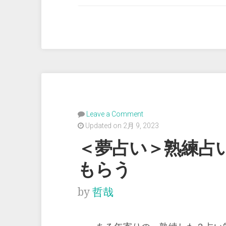
い
＞
女
性
に
つ
い
て
Leave a Comment
占
Updated on 2月 9, 2023
っ
＜夢占い＞熟練占
て
もらう
も
ら
by
哲哉
う”