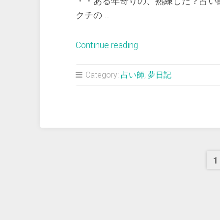
・・ある年寄りの、熟練した？占い
クチの …
“＜
Continue reading
夢
占
Category:
占い師
,
夢日記
い
＞
熟
練
占
い
1
師
か
ら
将