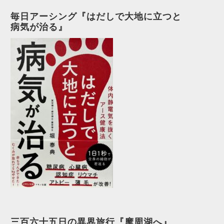
毎日アーシング『はだしで大地に立つと
病気が治る』
三百六十五日の異界旅行『摩周湖へ』