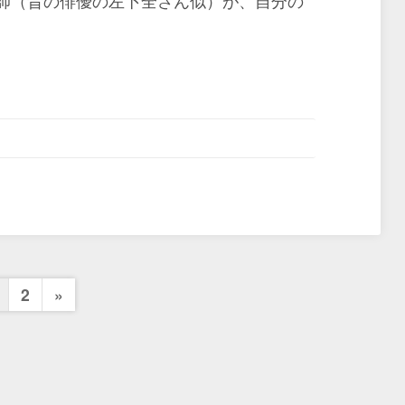
師（昔の俳優の左卜全さん似）が、自分の
投
Next
2
»
Page
稿
の