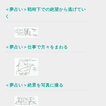
＜夢占い＞戦時下での絶望から逃げてい
く
＜夢占い＞仕事で方々をまわる
＜夢占い＞絶景を写真に撮る