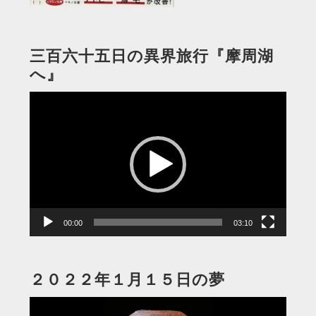
三百六十五日の異界旅行『摩周湖
へ』
動
画
プ
レ
ー
ヤ
ー
00:00
03:10
２０２２年１月１５日の夢
動