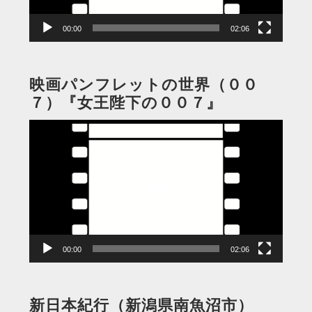
ー
00:00
02:06
映画パンフレットの世界（００
７）『女王陛下の００７』
動
画
プ
レ
ー
ヤ
ー
00:00
02:06
新日本紀行（新潟県南魚沼市）