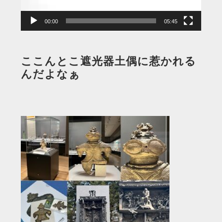
ー
00:00
05:45
ここんとこ遮光器土偶に惹かれる
んだよなぁ