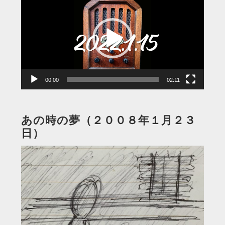
画
プ
レ
ー
ヤ
ー
00:00
02:11
あの時の夢（２００８年１月２３
日）