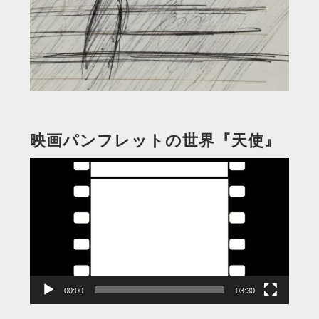
映画パンフレットの世界『天使』
動
画
プ
レ
ー
ヤ
ー
00:00
03:30