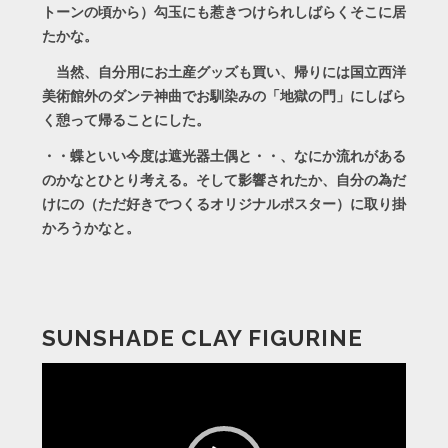
トーンの頃から）勾玉にも惹きつけられしばらくそこに居
たかな。
当然、自分用にお土産グッズも買い、帰りには国立西洋
美術館外のダンテ神曲でお馴染みの「地獄の門」にしばら
く憩って帰ることにした。
・・蝶といい今度は遮光器土偶と・・、なにか流れがある
のかなとひとり考える。そして影響されたか、自分の為だ
けにの（ただ好きでつくるオリジナルポスター）に取り掛
かろうかなと。
SUNSHADE CLAY FIGURINE
動
画
プ
レ