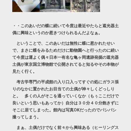
・・このあいだの蝶に続いて今度は最近やたらと遮光器土
偶に興味というのか惹きつけられるんだよなぁ。
ということで、このあいだは無性に蝶に惹かれたせい
で、まさに蝶をみるためだけに動物園へと行ったのに続い
て今度は運よく偶々日本一有名な亀ヶ岡遺跡発掘の遮光器
土偶が東京国立博物館で公開されてると知るやその本物が
見たく行く。
考古学専門の平成館の入り口入ってすぐの処にガラス張
りのなかに置かれたお目当ての土偶が神々しくどっしり
と。 多くの人がそこを通っていくなか（もぅここだけで
良いという思いもあってか）自分は３０分４０分飽きずに
そこに居てしまった。館内は写真OKだったのでバシバシ
撮ってしまう。
まぁ、土偶だけでなく前々から興味ある（ヒーリングス