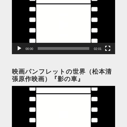
画
プ
レ
ー
ヤ
ー
00:00
02:01
映画パンフレットの世界（松本清
張原作映画）『影の車』
動
画
プ
レ
ー
ヤ