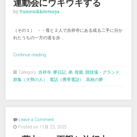
運動会にウキウキする
by
Yumenikkitetsuya
（その１） ・・母と２人で吉祥寺にある或る二手に分か
れたうちの一方の道を歩 …
“＜
Continue reading
夢
占
Category:
吉祥寺
,
夢日記
,
弟
,
母親
,
競技場・グランド
,
い
群集（大勢の人）
,
電話（携帯電話）
,
高校の夢
＞
学
校
で
の
Leave a Comment
壮
Posted on 11月 23, 2025
大
な