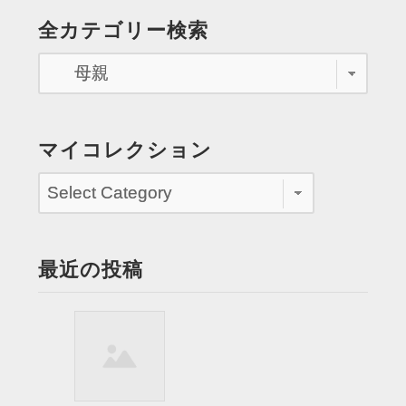
中、
の
全カテゴリー検索
店
ペ
に
立
ー
ち
ジ
寄
る”
送
マイコレクション
り
最近の投稿