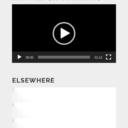
動
画
プ
レ
ー
ヤ
ー
00:00
01:12
ELSEWHERE
動
画
プ
レ
ー
ヤ