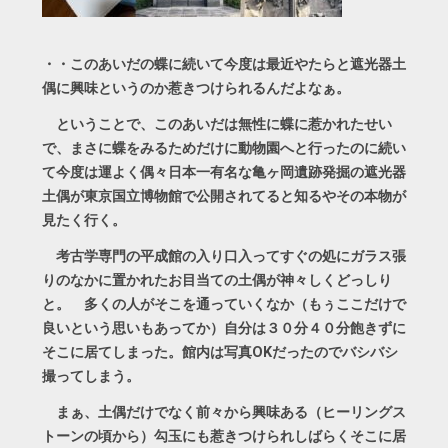
・・このあいだの蝶に続いて今度は最近やたらと遮光器土
偶に興味というのか惹きつけられるんだよなぁ。
ということで、このあいだは無性に蝶に惹かれたせい
で、まさに蝶をみるためだけに動物園へと行ったのに続い
て今度は運よく偶々日本一有名な亀ヶ岡遺跡発掘の遮光器
土偶が東京国立博物館で公開されてると知るやその本物が
見たく行く。
考古学専門の平成館の入り口入ってすぐの処にガラス張
りのなかに置かれたお目当ての土偶が神々しくどっしり
と。 多くの人がそこを通っていくなか（もぅここだけで
良いという思いもあってか）自分は３０分４０分飽きずに
そこに居てしまった。館内は写真OKだったのでバシバシ
撮ってしまう。
まぁ、土偶だけでなく前々から興味ある（ヒーリングス
トーンの頃から）勾玉にも惹きつけられしばらくそこに居