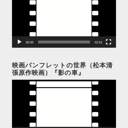
プ
レ
ー
ヤ
ー
00:00
02:01
映画パンフレットの世界（松本清
張原作映画）『影の車』
動
画
プ
レ
ー
ヤ
ー