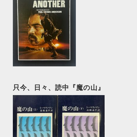
只今、日々、読中『魔の山』