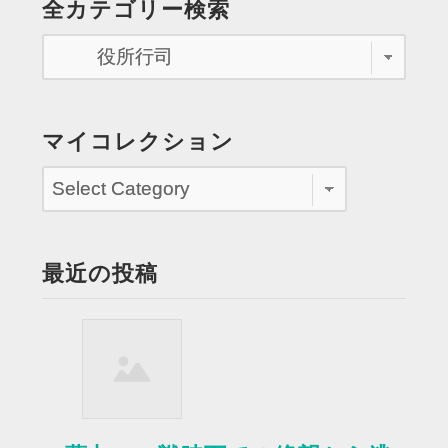
全カテゴリー検索
検
ペ
査
を
ー
受
ジ
け
る”
送
マイコレクション
り
最近の投稿