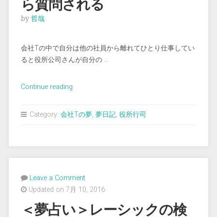
ら質問される
by
哲哉
会社Tの中で自分は他の社員から離れてひとり仕事してい
ると役所公司さんが自分の …
“＜
Continue reading
夢
占
Category:
会社Tの夢
,
夢日記
,
役所行司
い
＞
役
所
公
Leave a Comment
司
Updated on 7月 10, 2016
さ
ん
＜夢占い＞レーシックの検
か