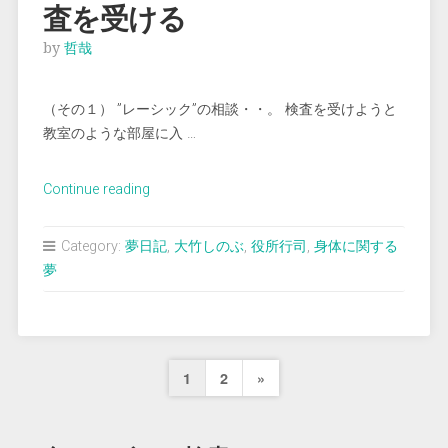
査を受ける
ら
質
by
哲哉
問
さ
（その１） ”レーシック”の相談・・。 検査を受けようと
れ
教室のような部屋に入 …
る ”
“＜
Continue reading
夢
占
Category:
夢日記
,
大竹しのぶ
,
役所行司
,
身体に関する
い
夢
＞
レ
ー
シ
投
Next
1
2
»
ッ
ク
稿
Page
の
の