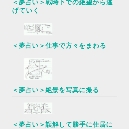
＜夢占い＞戦時下での絶望から逃
げていく
＜夢占い＞仕事で方々をまわる
＜夢占い＞絶景を写真に撮る
＜夢占い＞誤解して勝手に住居に