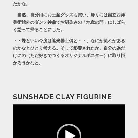
たかな。
当然、自分用にお土産グッズも買い、帰りには国立西洋
美術館外のダンテ神曲でお馴染みの「地獄の門」にしばら
く憩って帰ることにした。
・・蝶といい今度は遮光器土偶と・・、なにか流れがある
のかなとひとり考える。そして影響されたか、自分の為だ
けにの（ただ好きでつくるオリジナルポスター）に取り掛
かろうかなと。
SUNSHADE CLAY FIGURINE
動
画
プ
レ
ー