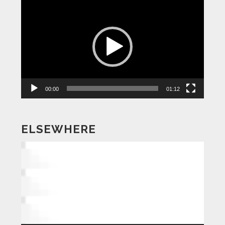
動
画
プ
レ
ー
ヤ
ー
00:00
01:12
ELSEWHERE
動
画
プ
レ
ー
ヤ
ー