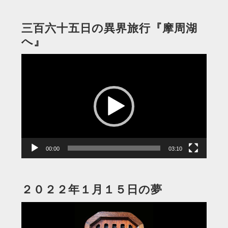
三百六十五日の異界旅行『摩周湖
へ』
動
画
プ
レ
ー
ヤ
ー
00:00
03:10
２０２２年１月１５日の夢
動
画