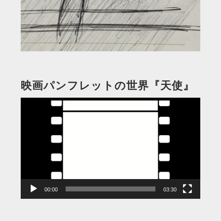
映画パンフレットの世界『天使』
動
画
プ
レ
ー
ヤ
ー
00:00
03:30