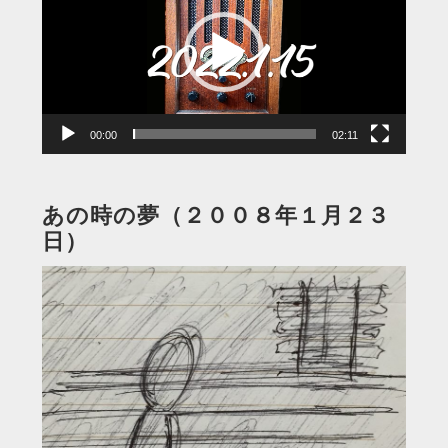
プ
レ
ー
ヤ
ー
00:00
02:11
あの時の夢（２００８年１月２３
日）