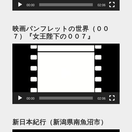
00:00
02:06
映画パンフレットの世界（００
７）『女王陛下の００７』
動
画
プ
レ
ー
ヤ
ー
00:00
02:06
新日本紀行（新潟県南魚沼市）