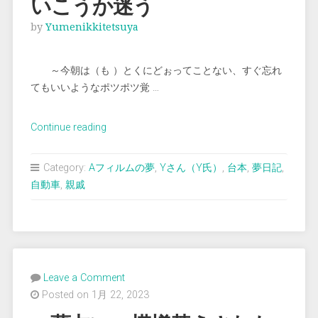
いこうか迷う
by
Yumenikkitetsuya
～今朝は（も ）とくにどぉってことない、すぐ忘れ
てもいいようなポツポツ覚 …
“＜
Continue reading
夢
占
Category:
Aフィルムの夢
,
Yさん（Y氏）
,
台本
,
夢日記
,
い
自動車
,
親戚
＞
ど
の
車
に
Leave a Comment
乗
Posted on 1月 22, 2023
っ
て