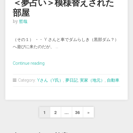
＜夢占い＞模様替えされた
い
部屋
こ
う
by
哲哉
か
迷
（その１） ・・ Y さんと車でダムらしき（黒部ダム？）
う”
へ遊びに来たのだが、 …
“＜
Continue reading
夢
占
Category:
Yさん（Y氏）
,
夢日記
,
実家（地元）
,
自動車
い
＞
模
様
投
Next
1
2
…
36
»
替
稿
え
Page
さ
の