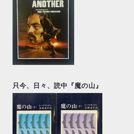
只今、日々、読中『魔の山』