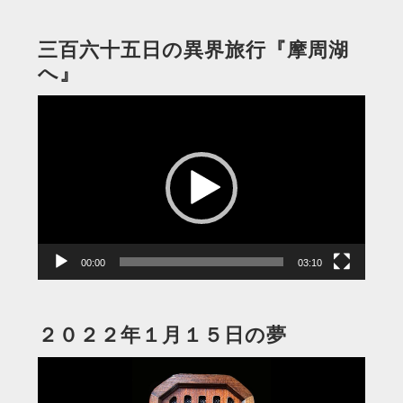
三百六十五日の異界旅行『摩周湖
へ』
動
画
プ
レ
ー
ヤ
ー
00:00
03:10
２０２２年１月１５日の夢
動
画