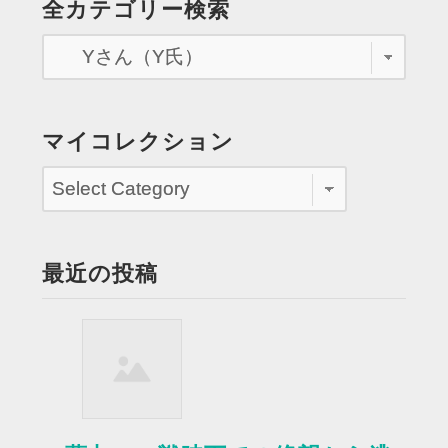
全カテゴリー検索
れ
ペ
た
部
ー
屋”
ジ
送
マイコレクション
り
最近の投稿