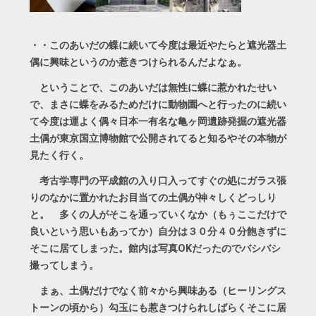
・・このあいだの蝶に続いて今度は最近やたらと遮光器土
偶に興味というのか惹きつけられるんだよなぁ。
ということで、このあいだは無性に蝶に惹かれたせい
で、まさに蝶をみるためだけに動物園へと行ったのに続い
て今度は運よく偶々日本一有名な亀ヶ岡遺跡発掘の遮光器
土偶が東京国立博物館で公開されてると知るやその本物が
見たく行く。
考古学専門の平成館の入り口入ってすぐの処にガラス張
りのなかに置かれたお目当ての土偶が神々しくどっしり
と。 多くの人がそこを通っていくなか（もぅここだけで
良いという思いもあってか）自分は３０分４０分飽きずに
そこに居てしまった。館内は写真OKだったのでバシバシ
撮ってしまう。
まぁ、土偶だけでなく前々から興味ある（ヒーリングス
トーンの頃から）勾玉にも惹きつけられしばらくそこに居