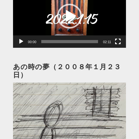
プ
レ
ー
ヤ
ー
00:00
02:11
あの時の夢（２００８年１月２３
日）