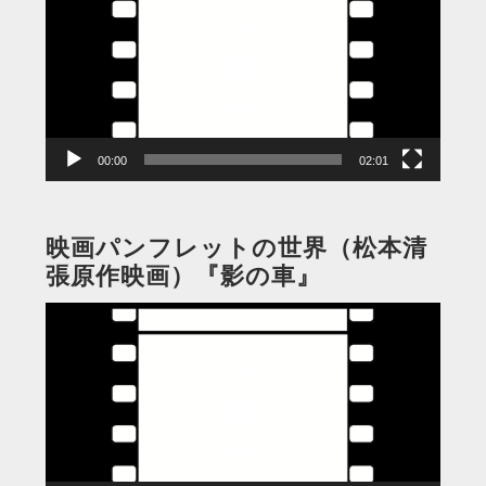
プ
レ
ー
ヤ
ー
00:00
02:01
映画パンフレットの世界（松本清
張原作映画）『影の車』
動
画
プ
レ
ー
ヤ
ー