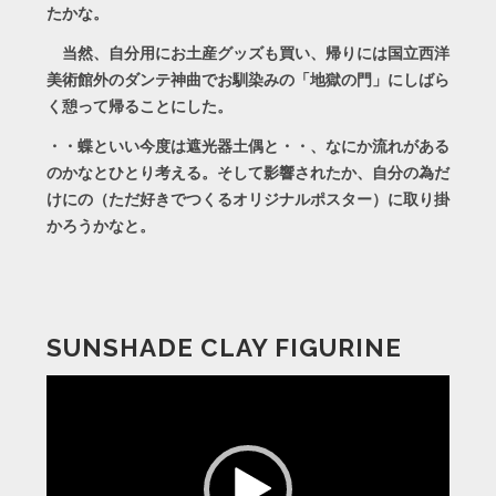
たかな。
当然、自分用にお土産グッズも買い、帰りには国立西洋
美術館外のダンテ神曲でお馴染みの「地獄の門」にしばら
く憩って帰ることにした。
・・蝶といい今度は遮光器土偶と・・、なにか流れがある
のかなとひとり考える。そして影響されたか、自分の為だ
けにの（ただ好きでつくるオリジナルポスター）に取り掛
かろうかなと。
SUNSHADE CLAY FIGURINE
動
画
プ
レ
ー