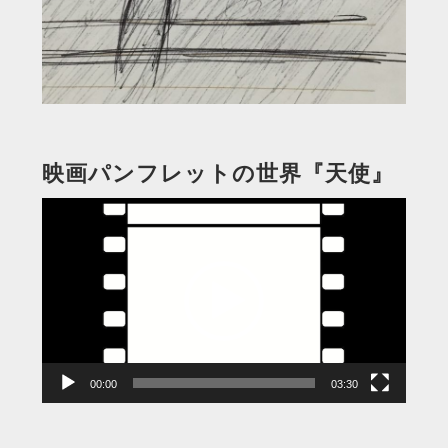
映画パンフレットの世界『天使』
動
画
プ
レ
ー
ヤ
ー
00:00
03:30