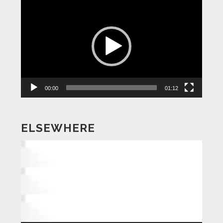
動
画
プ
レ
ー
ヤ
ー
00:00
01:12
ELSEWHERE
動
画
プ
レ
ー
ヤ
ー