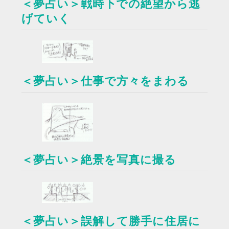
＜夢占い＞戦時下での絶望から逃
げていく
＜夢占い＞仕事で方々をまわる
＜夢占い＞絶景を写真に撮る
＜夢占い＞誤解して勝手に住居に