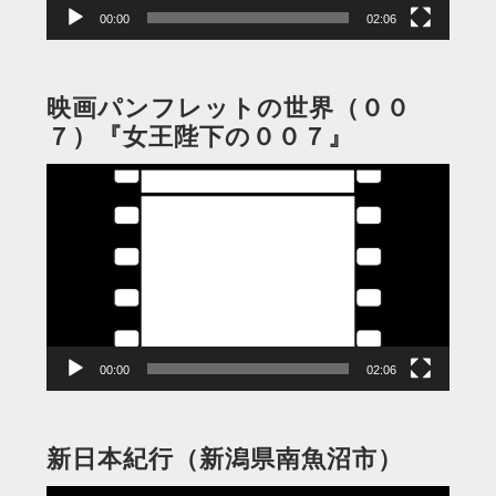
00:00
02:06
映画パンフレットの世界（００
７）『女王陛下の００７』
動
画
プ
レ
ー
ヤ
ー
00:00
02:06
新日本紀行（新潟県南魚沼市）