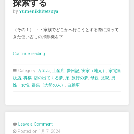
探索する
by
Yumenikkitetsuya
（その１） ・・家族でどこかへ行こうとする際に持って
きた使い古しの掃除機を下 …
“＜
Continue reading
夢
占
Category:
カエル
,
土産店
,
夢日記
,
実家（地元）
,
家電量
い
販店
,
将棋
,
店の出てくる夢
,
弟
,
旅行の夢
,
母親
,
父親
,
男
＞
性・女性
,
群集（大勢の人）
,
自動車
旅
行
先
で
方々
Leave a Comment
を
Posted on 1月 7, 2024
探