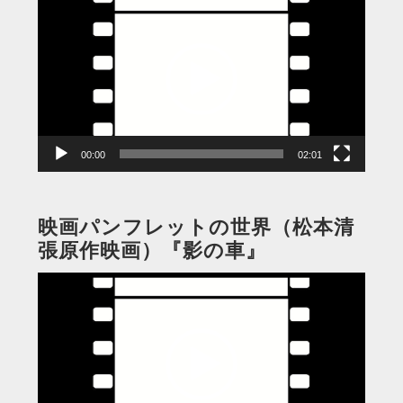
画
プ
レ
ー
ヤ
ー
00:00
02:01
映画パンフレットの世界（松本清
張原作映画）『影の車』
動
画
プ
レ
ー
ヤ