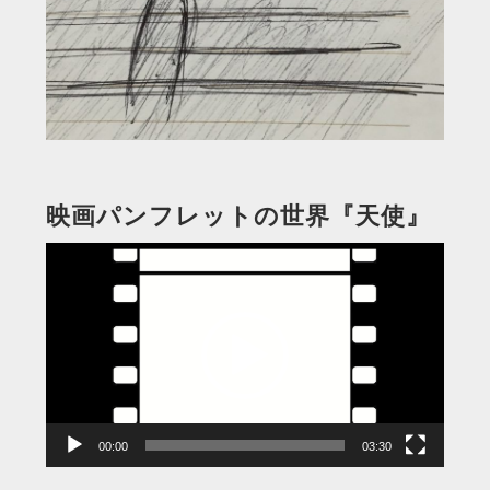
映画パンフレットの世界『天使』
動
画
プ
レ
ー
ヤ
ー
00:00
03:30