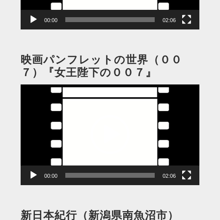
ー
00:00
02:06
映画パンフレットの世界（００
７）『女王陛下の００７』
動
画
プ
レ
ー
ヤ
ー
00:00
02:06
新日本紀行（新潟県南魚沼市）