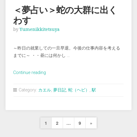
索
＜夢占い＞蛇の大群に出く
す
わす
る”
by
Yumenikkitetsuya
～昨日の就業しての一旦早退。今後の仕事内容を考える
までに～ ・・昼には何かし …
“＜
Continue reading
夢
占
Category:
カエル
,
夢日記
,
蛇（ヘビ）
,
駅
い
＞
蛇
の
投
Next
1
2
…
9
»
大
稿
群
Page