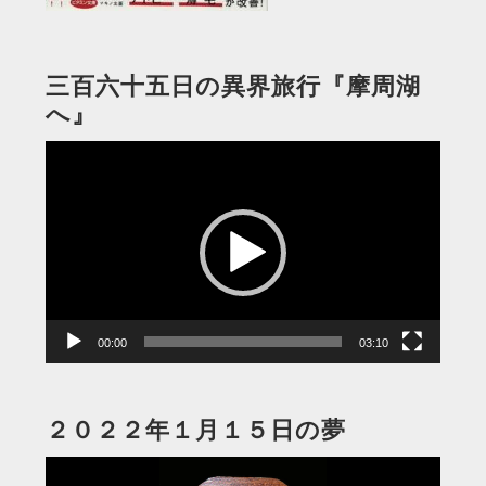
三百六十五日の異界旅行『摩周湖
へ』
動
画
プ
レ
ー
ヤ
ー
00:00
03:10
２０２２年１月１５日の夢
動