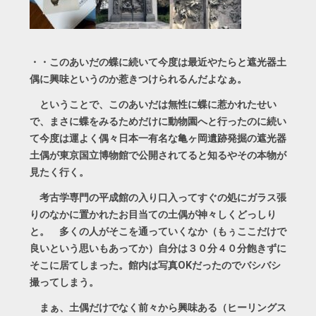
・・このあいだの蝶に続いて今度は最近やたらと遮光器土
偶に興味というのか惹きつけられるんだよなぁ。
ということで、このあいだは無性に蝶に惹かれたせい
で、まさに蝶をみるためだけに動物園へと行ったのに続い
て今度は運よく偶々日本一有名な亀ヶ岡遺跡発掘の遮光器
土偶が東京国立博物館で公開されてると知るやその本物が
見たく行く。
考古学専門の平成館の入り口入ってすぐの処にガラス張
りのなかに置かれたお目当ての土偶が神々しくどっしり
と。 多くの人がそこを通っていくなか（もぅここだけで
良いという思いもあってか）自分は３０分４０分飽きずに
そこに居てしまった。館内は写真OKだったのでバシバシ
撮ってしまう。
まぁ、土偶だけでなく前々から興味ある（ヒーリングス