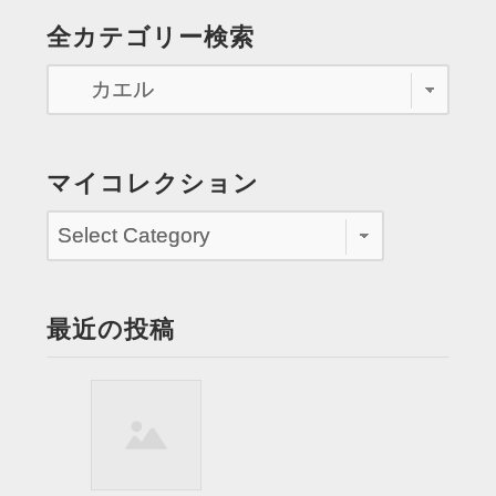
に
の
全カテゴリー検索
出
ペ
く
わ
ー
す”
ジ
送
マイコレクション
り
最近の投稿