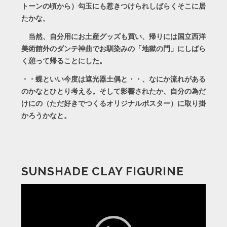
トーンの頃から）勾玉にも惹きつけられしばらくそこに居
たかな。
当然、自分用にお土産グッズも買い、帰りには国立西洋
美術館外のダンテ神曲でお馴染みの「地獄の門」にしばら
く憩って帰ることにした。
・・蝶といい今度は遮光器土偶と・・、なにか流れがある
のかなとひとり考える。そして影響されたか、自分の為だ
けにの（ただ好きでつくるオリジナルポスター）に取り掛
かろうかなと。
SUNSHADE CLAY FIGURINE
動
画
プ
レ