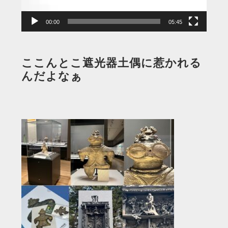
ー
00:00
05:45
ここんとこ遮光器土偶に惹かれる
んだよなぁ