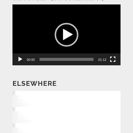
動
画
プ
レ
ー
ヤ
ー
00:00
01:12
ELSEWHERE
動
画
プ
レ
ー
ヤ