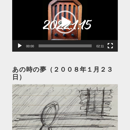
画
プ
レ
ー
ヤ
ー
00:00
02:11
あの時の夢（２００８年１月２３
日）