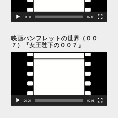
ヤ
ー
00:00
02:06
映画パンフレットの世界（００
７）『女王陛下の００７』
動
画
プ
レ
ー
ヤ
ー
00:00
02:06