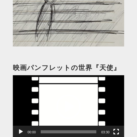
映画パンフレットの世界『天使』
動
画
プ
レ
ー
ヤ
ー
00:00
03:30