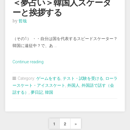
＜夢占い＞韓国人スケータ
代
ーと挨拶する
表
ユ
by
哲哉
ニ
フ
（その1） ・・自分は国を代表するスピードスケーター？
ォ
韓国に遠征中？で、あ …
ー
ム
を
“＜
Continue reading
着
夢
る”
占
Category:
ゲームをする
,
テスト・試験を受ける
,
ローラ
い
ースケート・アイススケート
,
外国人
,
外国語で話す（会
＞
話する）
,
夢日記
,
韓国
韓
国
人
ス
投
Next
1
2
»
ケ