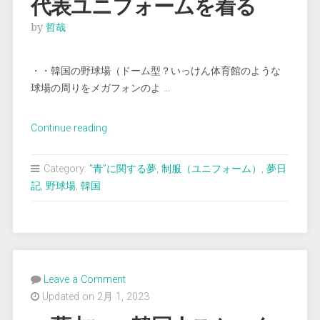
代表ユニフォームを着る
by
哲哉
・・韓国の野球場（ドーム型？いっけん体育館のような
球場の周りをメガフォンのよ …
“＜
Continue reading
夢
占
Category:
”青”に関する夢
,
制服（ユニフォーム）
,
夢日
い
記
,
野球場
,
韓国
＞
韓
国
の
野
Leave a Comment
球
Updated on 2月 1, 2023
場
で