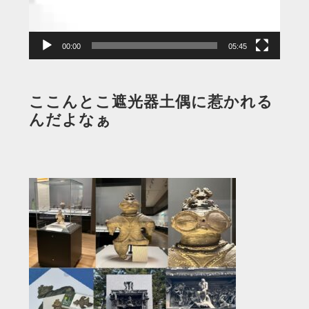
ヤ
ー
00:00
05:45
ここんとこ遮光器土偶に惹かれる
んだよなぁ