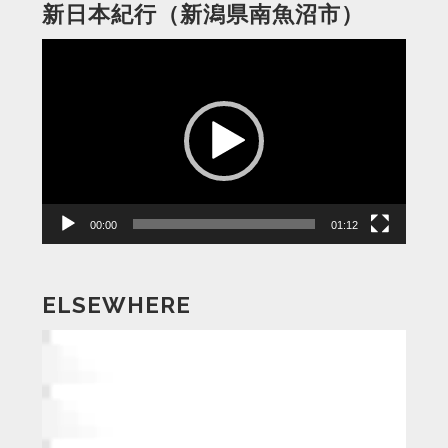
新日本紀行（新潟県南魚沼市）
動
画
プ
レ
ー
ヤ
ー
00:00
01:12
ELSEWHERE
動
画
プ
レ
ー