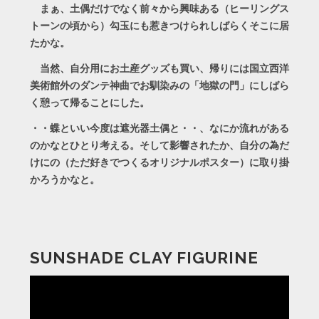
まぁ、土偶だけでなく前々から興味ある（ヒーリングス
トーンの頃から）勾玉にも惹きつけられしばらくそこに居
たかな。
当然、自分用にお土産グッズも買い、帰りには国立西洋
美術館外のダンテ神曲でお馴染みの「地獄の門」にしばら
く憩って帰ることにした。
・・蝶といい今度は遮光器土偶と・・、なにか流れがある
のかなとひとり考える。そして影響されたか、自分の為だ
けにの（ただ好きでつくるオリジナルポスター）に取り掛
かろうかなと。
SUNSHADE CLAY FIGURINE
動
画
プ