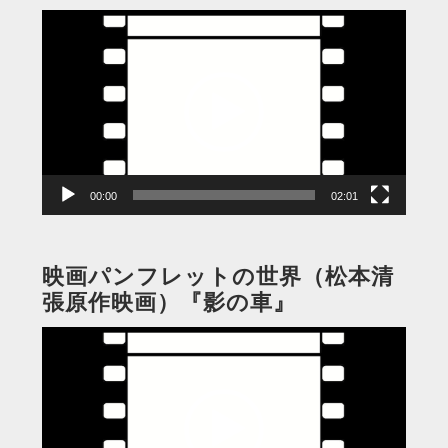
動
画
プ
レ
ー
ヤ
ー
00:00
02:01
映画パンフレットの世界（松本清
張原作映画）『影の車』
動
画
プ
レ
ー