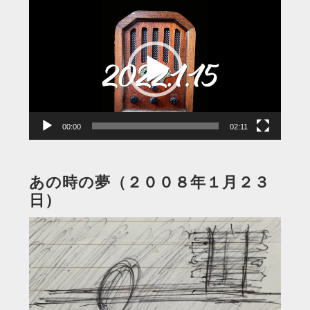
動
画
プ
レ
ー
ヤ
ー
00:00
02:11
あの時の夢（２００８年１月２３
日）