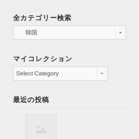
ー
稿
Page
タ
の
全カテゴリー検索
ー
ペ
と
挨
ー
拶
ジ
す
る ”
送
マイコレクション
り
最近の投稿