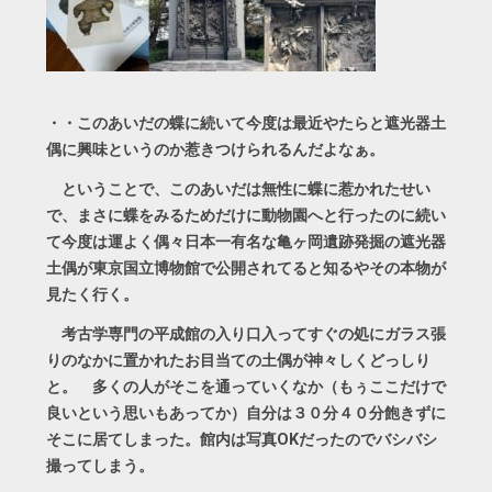
・・このあいだの蝶に続いて今度は最近やたらと遮光器土
偶に興味というのか惹きつけられるんだよなぁ。
ということで、このあいだは無性に蝶に惹かれたせい
で、まさに蝶をみるためだけに動物園へと行ったのに続い
て今度は運よく偶々日本一有名な亀ヶ岡遺跡発掘の遮光器
土偶が東京国立博物館で公開されてると知るやその本物が
見たく行く。
考古学専門の平成館の入り口入ってすぐの処にガラス張
りのなかに置かれたお目当ての土偶が神々しくどっしり
と。 多くの人がそこを通っていくなか（もぅここだけで
良いという思いもあってか）自分は３０分４０分飽きずに
そこに居てしまった。館内は写真OKだったのでバシバシ
撮ってしまう。