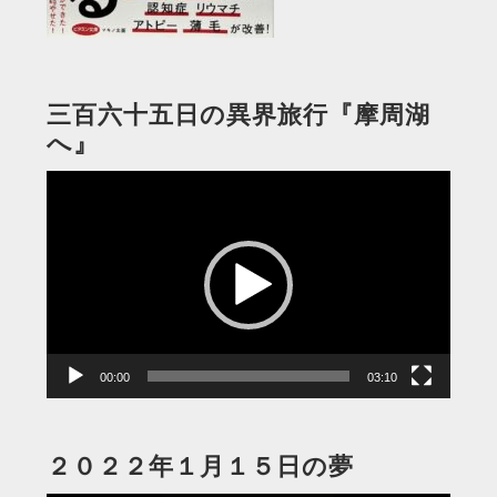
三百六十五日の異界旅行『摩周湖
へ』
動
画
プ
レ
ー
ヤ
ー
00:00
03:10
２０２２年１月１５日の夢