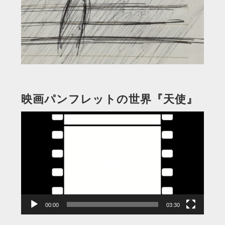
映画パンフレットの世界『天使』
動
画
プ
レ
ー
ヤ
ー
00:00
03:30