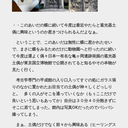
・・このあいだの蝶に続いて今度は最近やたらと遮光器土
偶に興味というのか惹きつけられるんだよなぁ。
ということで、このあいだは無性に蝶に惹かれたせい
で、まさに蝶をみるためだけに動物園へと行ったのに続い
て今度は運よく偶々日本一有名な亀ヶ岡遺跡発掘の遮光器
土偶が東京国立博物館で公開されてると知るやその本物が
見たく行く。
考古学専門の平成館の入り口入ってすぐの処にガラス張
りのなかに置かれたお目当ての土偶が神々しくどっしり
と。 多くの人がそこを通っていくなか（もぅここだけで
良いという思いもあってか）自分は３０分４０分飽きずに
そこに居てしまった。館内は写真OKだったのでバシバシ
撮ってしまう。
まぁ、土偶だけでなく前々から興味ある（ヒーリングス