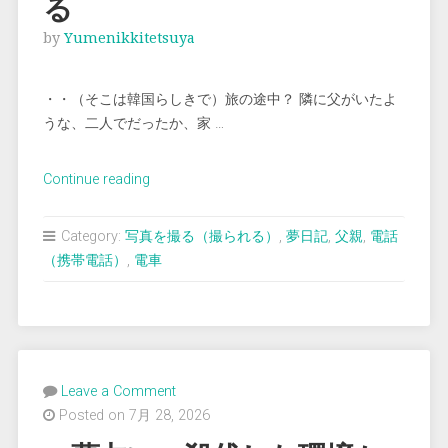
る
by
Yumenikkitetsuya
・・（そこは韓国らしきで）旅の途中？ 隣に父がいたよ
うな、二人でだったか、家 …
“＜
Continue reading
夢
占
Category:
写真を撮る（撮られる）
,
夢日記
,
父親
,
電話
い
（携帯電話）
,
電車
＞
絶
景
を
写
Leave a Comment
真
Posted on 7月 28, 2026
に
撮