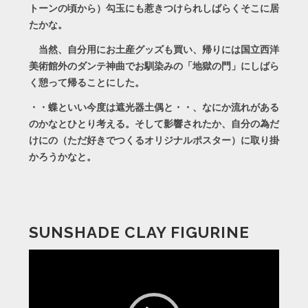
トーンの頃から）勾玉にも惹きつけられしばらくそこに居
たかな。
当然、自分用にお土産グッズも買い、帰りには国立西洋
美術館外のダンテ神曲でお馴染みの「地獄の門」にしばら
く憩って帰ることにした。
・・蝶といい今度は遮光器土偶と・・、なにか流れがある
のかなとひとり考える。そして影響されたか、自分の為だ
けにの（ただ好きでつくるオリジナルポスター）に取り掛
かろうかなと。
SUNSHADE CLAY FIGURINE
動
画
プ
レ