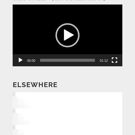
動
画
プ
レ
ー
ヤ
ー
00:00
01:12
ELSEWHERE
動
画
プ
レ
ー
ヤ