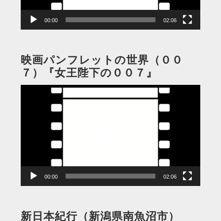
ー
00:00
02:06
映画パンフレットの世界（００
７）『女王陛下の００７』
動
画
プ
レ
ー
ヤ
ー
00:00
02:06
新日本紀行（新潟県南魚沼市）