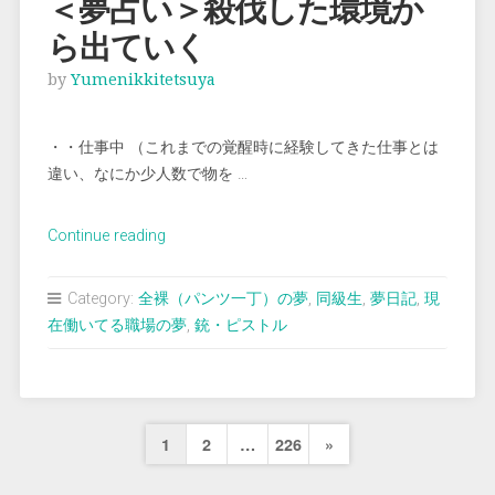
＜夢占い＞殺伐した環境か
る”
ら出ていく
by
Yumenikkitetsuya
・・仕事中 （これまでの覚醒時に経験してきた仕事とは
違い、なにか少人数で物を …
“＜
Continue reading
夢
占
Category:
全裸（パンツ一丁）の夢
,
同級生
,
夢日記
,
現
い
在働いてる職場の夢
,
銃・ピストル
＞
殺
伐
し
投
Next
1
2
…
226
»
た
稿
環
Page