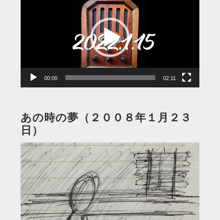
画
プ
レ
ー
ヤ
ー
00:00
02:11
あの時の夢（２００８年１月２３
日）