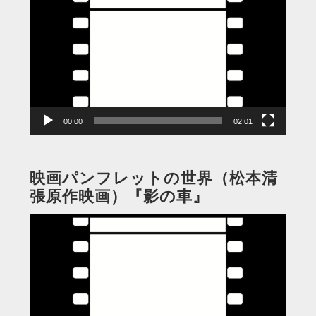
画
プ
レ
ー
ヤ
ー
00:00
02:01
映画パンフレットの世界（松本清
張原作映画）『影の車』
動
画
プ
レ
ー
ヤ