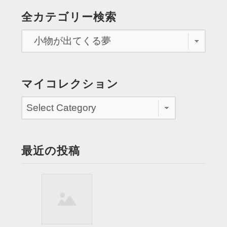
境
の
全カテゴリー検索
か
ペ
ら
出
ー
て
ジ
い
く”
送
マイコレクション
り
最近の投稿