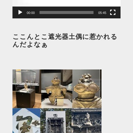
ー
00:00
05:45
ここんとこ遮光器土偶に惹かれる
んだよなぁ