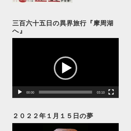
三百六十五日の異界旅行『摩周湖
へ』
動
画
プ
レ
ー
ヤ
ー
00:00
03:10
２０２２年１月１５日の夢
動