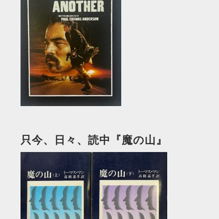
只今、日々、読中『魔の山』