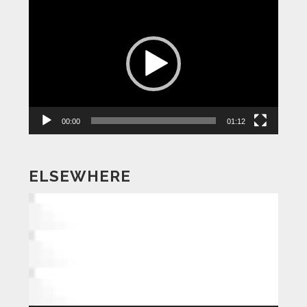
動
画
プ
レ
ー
ヤ
ー
00:00
01:12
ELSEWHERE
動
画
プ
レ
ー
ヤ
ー