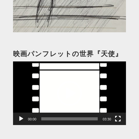
映画パンフレットの世界『天使』
動
画
プ
レ
ー
ヤ
ー
00:00
03:30