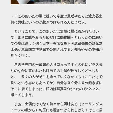
・・このあいだの蝶に続いて今度は最近やたらと遮光器土
偶に興味というのか惹きつけられるんだよなぁ。
ということで、このあいだは無性に蝶に惹かれたせい
で、まさに蝶をみるためだけに動物園へと行ったのに続い
て今度は運よく偶々日本一有名な亀ヶ岡遺跡発掘の遮光器
土偶が東京国立博物館で公開されてると知るやその本物が
見たく行く。
考古学専門の平成館の入り口入ってすぐの処にガラス張
りのなかに置かれたお目当ての土偶が神々しくどっしり
と。 多くの人がそこを通っていくなか（もぅここだけで
良いという思いもあってか）自分は３０分４０分飽きずに
そこに居てしまった。館内は写真OKだったのでバシバシ
撮ってしまう。
まぁ、土偶だけでなく前々から興味ある（ヒーリングス
トーンの頃から）勾玉にも惹きつけられしばらくそこに居