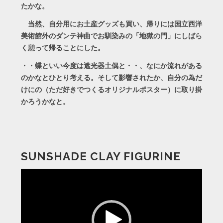
たかな。
当然、自分用にお土産グッズも買い、帰りには国立西洋
美術館外のダンテ神曲でお馴染みの「地獄の門」にしばら
く憩って帰ることにした。
・・蝶といい今度は遮光器土偶と・・、なにか流れがある
のかなとひとり考える。そして影響されたか、自分の為だ
けにの（ただ好きでつくるオリジナルポスター）に取り掛
かろうかなと。
SUNSHADE CLAY FIGURINE
動
画
プ
レ
ー