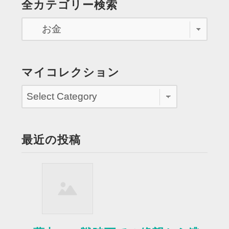
全カテゴリー検索
用
ペ
者
の
ー
対
ジ
応
す
送
マイコレクション
る”
り
最近の投稿