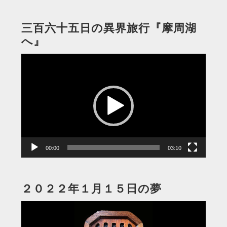
三百六十五日の異界旅行『摩周湖
へ』
動
画
プ
レ
ー
ヤ
ー
00:00
03:10
２０２２年１月１５日の夢
動
画