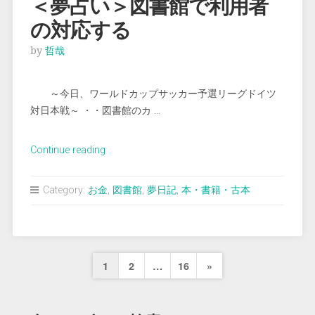
＜夢占い＞図書館で利用者
が
の対応する
ら
入
by
哲哉
る”
～今日、ワールドカップサッカー予選リーグドイツ
対日本戦～ ・・図書館のカ …
“＜
Continue reading
夢
占
Category:
お金
,
図書館
,
夢日記
,
本・書籍・古本
い
＞
図
書
投
Next
1
2
…
16
»
館
稿
で
Page
利
の