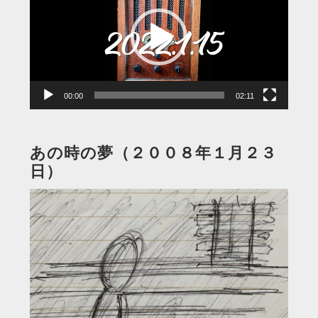
プ
レ
ー
ヤ
ー
00:00
02:11
あの時の夢（２００８年１月２３
日）