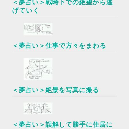
＜夢占い＞戦時下での絶望から逃
げていく
＜夢占い＞仕事で方々をまわる
＜夢占い＞絶景を写真に撮る
＜夢占い＞誤解して勝手に住居に