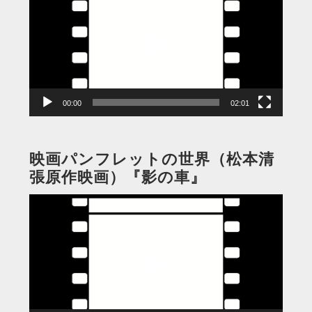
プ
レ
ー
ヤ
ー
00:00
02:01
映画パンフレットの世界（松本清
張原作映画）『影の車』
動
画
プ
レ
ー
ヤ
ー