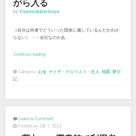
がら入る
by
Yumenikkitetsuya
（自分は何者でどういった団体に属しているんだかわか
らない） ・・会社なのかあ …
“＜
Continue reading
夢
占
Category:
お金
,
ヤクザ・テロリスト・狂人
,
地図
,
夢日
い
記
＞
事
務
所
に
Leave a Comment
怖
Posted on 3月 1, 2023
れ
な