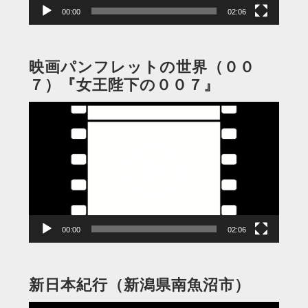
00:00
02:06
映画パンフレットの世界（００
７）『女王陛下の００７』
動
画
プ
レ
ー
ヤ
ー
00:00
02:06
新日本紀行（新潟県南魚沼市）