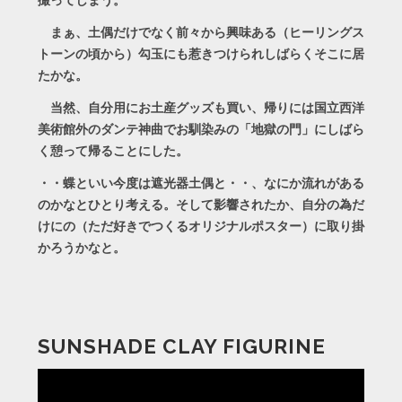
撮ってしまう。
まぁ、土偶だけでなく前々から興味ある（ヒーリングス
トーンの頃から）勾玉にも惹きつけられしばらくそこに居
たかな。
当然、自分用にお土産グッズも買い、帰りには国立西洋
美術館外のダンテ神曲でお馴染みの「地獄の門」にしばら
く憩って帰ることにした。
・・蝶といい今度は遮光器土偶と・・、なにか流れがある
のかなとひとり考える。そして影響されたか、自分の為だ
けにの（ただ好きでつくるオリジナルポスター）に取り掛
かろうかなと。
SUNSHADE CLAY FIGURINE
動
画