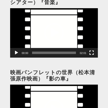
シアター）『音楽』
動
画
プ
レ
ー
ヤ
ー
00:00
02:01
映画パンフレットの世界（松本清
張原作映画）『影の車』
動
画
プ
レ