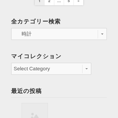
投
Next
1
2
…
5
»
態
稿
に
Page
緊
の
全カテゴリー検索
張
ペ
す
る”
ー
ジ
送
マイコレクション
り
最近の投稿