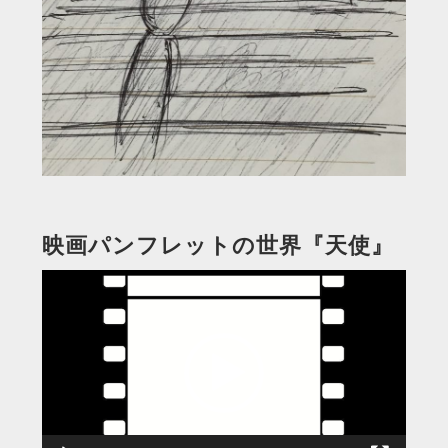
映画パンフレットの世界『天使』
動
画
プ
レ
ー
ヤ
ー