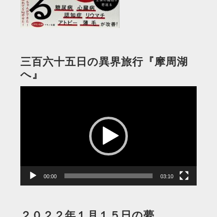
三百六十五日の異界旅行『摩周湖
へ』
動
画
プ
レ
ー
ヤ
ー
00:00
03:10
２０２２年１月１５日の夢