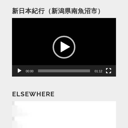
新日本紀行（新潟県南魚沼市）
動
画
プ
レ
ー
ヤ
ー
00:00
01:12
ELSEWHERE
動
画
プ
レ