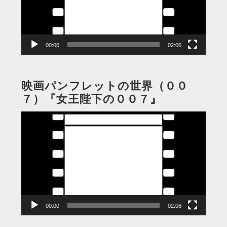
ー
ヤ
ー
00:00
02:06
映画パンフレットの世界（００
７）『女王陛下の００７』
動
画
プ
レ
ー
ヤ
ー
00:00
02:06