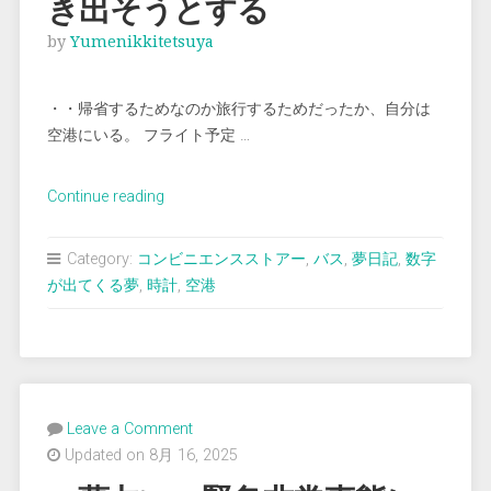
き出そうとする
by
Yumenikkitetsuya
・・帰省するためなのか旅行するためだったか、自分は
空港にいる。 フライト予定 …
“＜
Continue reading
夢
占
Category:
コンビニエンスストアー
,
バス
,
夢日記
,
数字
い
が出てくる夢
,
時計
,
空港
＞
空
港
で
お
Leave a Comment
金
Updated on 8月 16, 2025
を
引