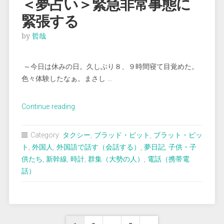
＜夢占い＞緊急非常事態に
き
緊張する
出
そ
by
哲哉
う
と
～今日は休みの日。久しぶり８、９時間寝て目覚めた。
す
色々体験したなぁ。まさし …
る”
“＜
Continue reading
夢
占
Category:
タクシー
,
ブラッド・ピット
,
ブラット・ピッ
い
ト
,
外国人
,
外国語で話す（会話する）
,
夢日記
,
子供・子
＞
供たち
,
新幹線
,
時計
,
群集（大勢の人）
,
電話（携帯電
緊
話）
急
非
常
事