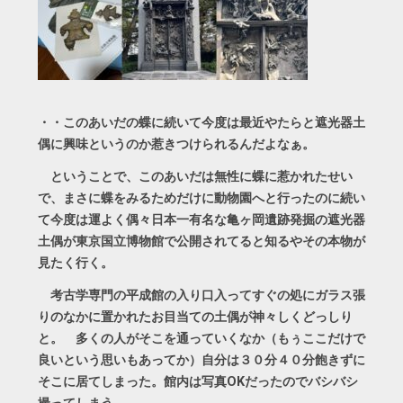
・・このあいだの蝶に続いて今度は最近やたらと遮光器土
偶に興味というのか惹きつけられるんだよなぁ。
ということで、このあいだは無性に蝶に惹かれたせい
で、まさに蝶をみるためだけに動物園へと行ったのに続い
て今度は運よく偶々日本一有名な亀ヶ岡遺跡発掘の遮光器
土偶が東京国立博物館で公開されてると知るやその本物が
見たく行く。
考古学専門の平成館の入り口入ってすぐの処にガラス張
りのなかに置かれたお目当ての土偶が神々しくどっしり
と。 多くの人がそこを通っていくなか（もぅここだけで
良いという思いもあってか）自分は３０分４０分飽きずに
そこに居てしまった。館内は写真OKだったのでバシバシ