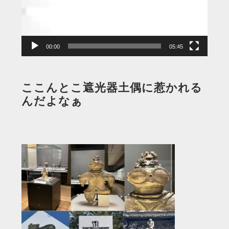
ー
ヤ
ー
00:00
05:45
ここんとこ遮光器土偶に惹かれる
んだよなぁ