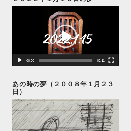
動
画
プ
レ
ー
ヤ
ー
00:00
02:11
あの時の夢（２００８年１月２３
日）