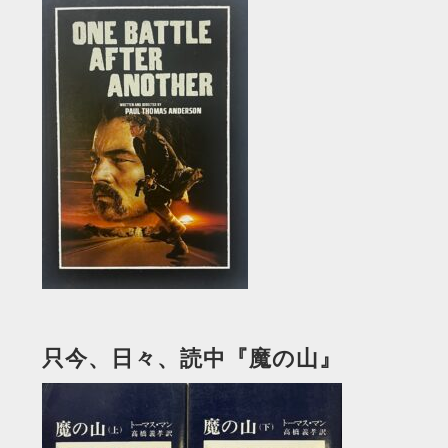
只今、日々、読中『魔の山』