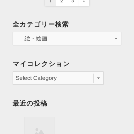
投
Next
1
2
3
»
っ
た
稿
Page
オ
の
全カテゴリー検索
ヴ
ペ
ジ
ェ
ー
に
ジ
感
動
送
マイコレクション
し
り
て
も
ら
う”
最近の投稿