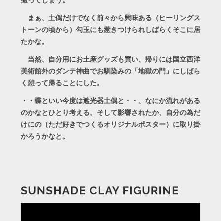
撮ってしまう。
まぁ、土偶だけでなく前々から興味ある（ヒーリングス
トーンの頃から）勾玉にも惹きつけられしばらくそこに居
たかな。
当然、自分用にお土産グッズも買い、帰りには国立西洋
美術館外のダンテ神曲でお馴染みの「地獄の門」にしばら
く憩って帰ることにした。
・・蝶といい今度は遮光器土偶と・・、なにか流れがある
のかなとひとり考える。そして影響されたか、自分の為だ
けにの（ただ好きでつくるオリジナルポスター）に取り掛
かろうかなと。
SUNSHADE CLAY FIGURINE
動
画