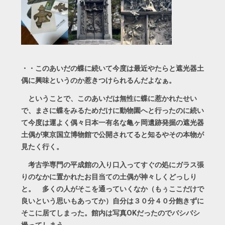
・・このあいだの蝶に続いて今度は最近やたらと遮光器土
偶に興味というのか惹きつけられるんだよなぁ。
ということで、このあいだは無性に蝶に惹かれたせい
で、まさに蝶をみるためだけに動物園へと行ったのに続い
て今度は運よく偶々日本一有名な亀ヶ岡遺跡発掘の遮光器
土偶が東京国立博物館で公開されてると知るやその本物が
見たく行く。
考古学専門の平成館の入り口入ってすぐの処にガラス張
りのなかに置かれたお目当ての土偶が神々しくどっしり
と。 多くの人がそこを通っていくなか（もぅここだけで
良いという思いもあってか）自分は３０分４０分飽きずに
そこに居てしまった。館内は写真OKだったのでバシバシ