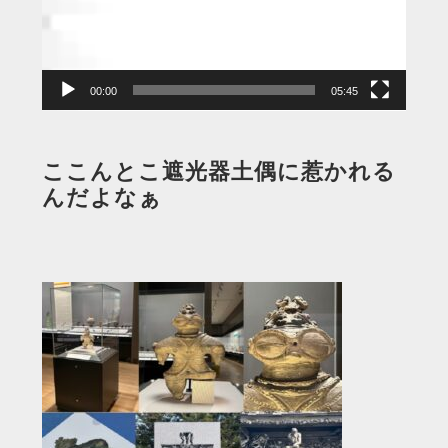
ー
ヤ
ー
00:00
05:45
ここんとこ遮光器土偶に惹かれる
んだよなぁ