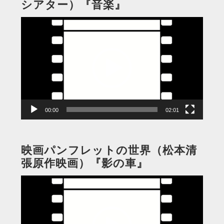
シアター）『音楽』
動
画
プ
レ
ー
ヤ
ー
00:00
02:01
映画パンフレットの世界（松本清
張原作映画）『影の車』
動
画
プ
レ