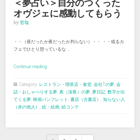
＜夢占い＞自分のつくった
せ
オヴジェに感動してもらう
て
も
by
哲哉
ら
う”
・・（昼だったか夜だったか判らない）・・ ・・或るカ
フェでひとり憩っているな …
“＜
Continue reading
夢
占
Category:
レストラン・喫茶店・食堂
,
会社Tの夢
,
会
い
話・おしゃべりする夢
,
夜（深夜）の夢
,
夢日記
,
数字が出
＞
てくる夢
,
映画パンフレット
,
書店（古書店）
,
知らない人
自
（赤の他人）
,
絵・絵画
,
絵コンテ
分
の
つ
く