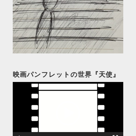
映画パンフレットの世界『天使』
動
画
プ
レ
ー
ヤ
ー