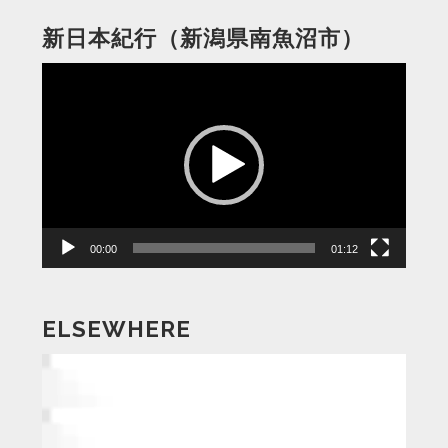
新日本紀行（新潟県南魚沼市）
動
画
プ
レ
ー
ヤ
ー
00:00
01:12
ELSEWHERE
動
画
プ
レ