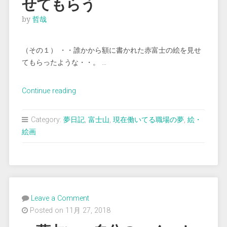
せてもらう
by
哲哉
（その１） ・・誰かから額に書かれた赤富士の絵を見せ
てもらったような・・。 …
“＜
Continue reading
夢
占
Category:
夢日記
,
富士山
,
現在働いてる職場の夢
,
絵・
い
絵画
＞
赤
富
士
の
Leave a Comment
絵
Posted on 11月 27, 2018
を
見