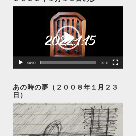
動
画
プ
レ
ー
ヤ
ー
00:00
02:11
あの時の夢（２００８年１月２３
日）