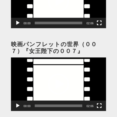
ー
ヤ
ー
00:00
02:06
映画パンフレットの世界（００
７）『女王陛下の００７』
動
画
プ
レ
ー
ヤ
ー
00:00
02:06