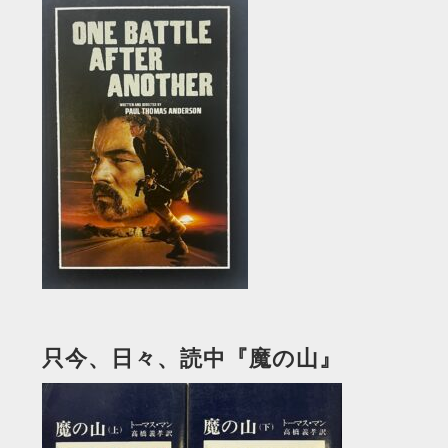
只今、日々、読中『魔の山』