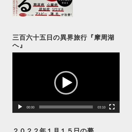
三百六十五日の異界旅行『摩周湖
へ』
動
画
プ
レ
ー
ヤ
ー
00:00
03:10
２０２２年１月１５日の夢