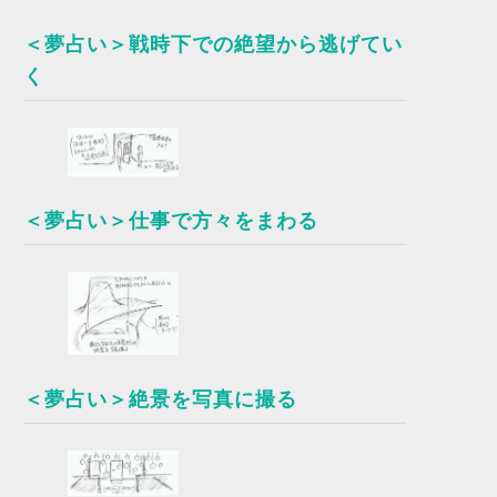
＜夢占い＞戦時下での絶望から逃げてい
く
＜夢占い＞仕事で方々をまわる
＜夢占い＞絶景を写真に撮る