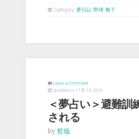
占
Category:
夢日記
,
野球
,
靴下
い
＞
野
球
の
試
合
で
Leave a Comment
普
Updated on 11月 13, 2016
通
＜夢占い＞避難訓
の
される
靴
下
by
哲哉
を