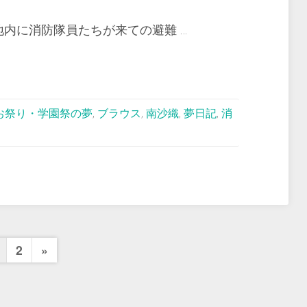
内に消防隊員たちが来ての避難 …
お祭り・学園祭の夢
,
ブラウス
,
南沙織
,
夢日記
,
消
投
Next
2
»
Page
稿