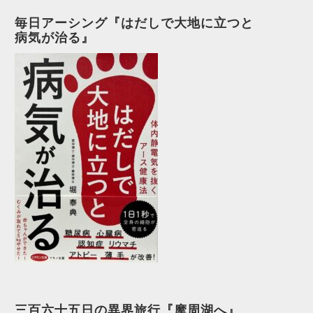
毎日アーシング『はだしで大地に立つと
病気が治る』
三百六十五日の異界旅行『摩周湖へ』