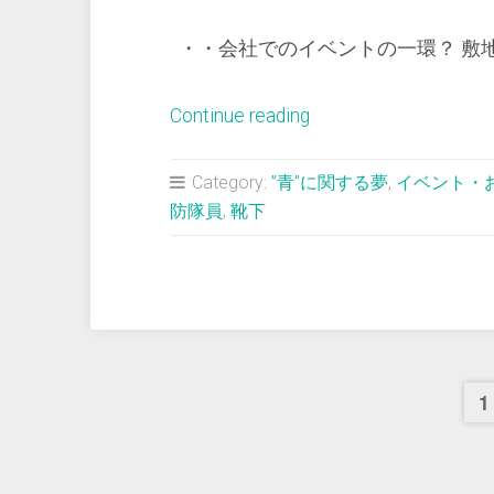
履
・・会社でのイベントの一環？ 敷地
い
て
し
“＜
Continue reading
ま
夢
う”
占
Category:
”青”に関する夢
,
イベント・
い
防隊員
,
靴下
＞
避
難
訓
練
1
で
女
性