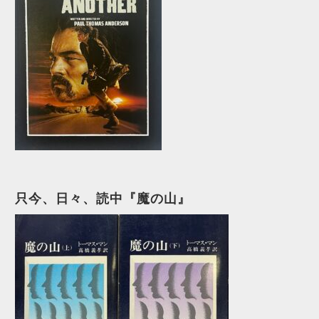
只今、日々、読中『魔の山』