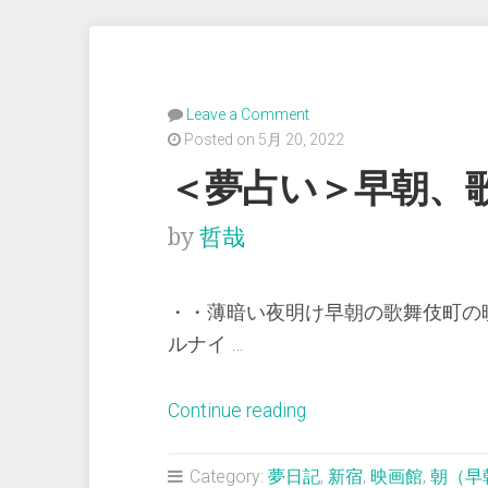
Leave a Comment
Posted on 5月 20, 2022
＜夢占い＞早朝、
by
哲哉
・・薄暗い夜明け早朝の歌舞伎町の
ルナイ …
“＜
Continue reading
夢
占
Category:
夢日記
,
新宿
,
映画館
,
朝（早