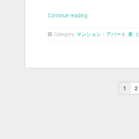
“＜
Continue reading
夢
占
Category:
マンション・アパート
,
夜（
い
＞
長
屋
風
投
ア
1
2
パ
稿
ー
ト
の
へ
と