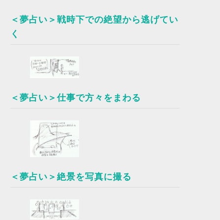
＜夢占い＞戦時下での絶望から逃げてい
く
＜夢占い＞仕事で方々をまわる
＜夢占い＞絶景を写真に撮る