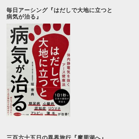
毎日アーシング『はだしで大地に立つと
病気が治る』
三百六十五日の異界旅行『摩周湖へ』