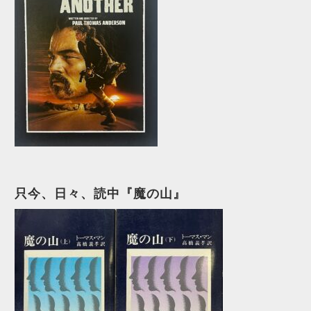
只今、日々、読中『魔の山』