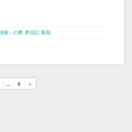
深夜）の夢
,
夢日記
,
新宿
Next
…
6
»
Page