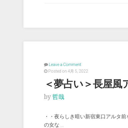
い
＞
早
朝、
歌
舞
伎
町
Leave a Comment
の
Posted on 4月 5, 2022
映
＜夢占い＞長屋風
画
館
by
哲哉
街
で”
・・夜らしき暗い新宿東口アルタ前
の女な …