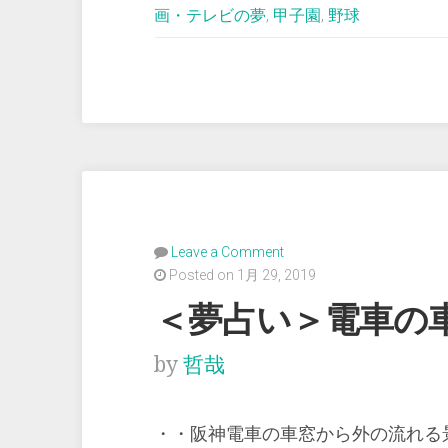
い
画・テレビの夢
,
甲子園
,
野球
＞
外
国
人
の
青
年
を
Leave a Comment
案
Posted on 1月 29, 2019
内
＜夢占い＞電車の
す
by
哲哉
る”
・・阪神電車の車窓から外の流れる