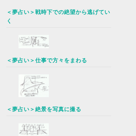
＜夢占い＞戦時下での絶望から逃げてい
く
＜夢占い＞仕事で方々をまわる
＜夢占い＞絶景を写真に撮る