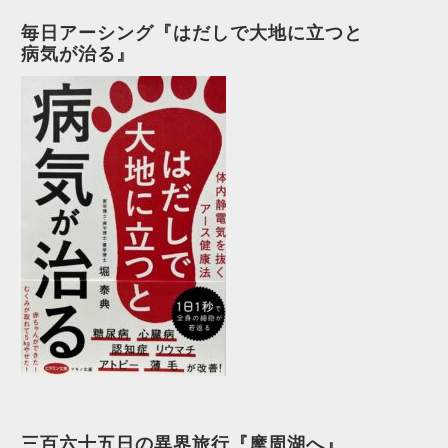
毎日アーシング『はだしで大地に立つと
病気が治る』
三百六十五日の異界旅行『摩周湖へ』