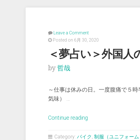
Leave a Comment
Posted on 6月 30, 2020
＜夢占い＞外国人
by
哲哉
～仕事は休みの日。一度腹痛で５時
気味） …
“＜
Continue reading
夢
占
Category:
バイク
,
制服（ユニフォーム