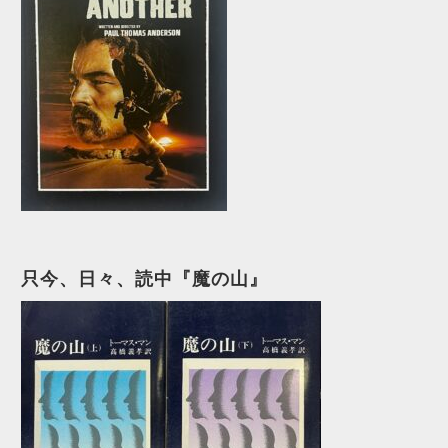
只今、日々、読中『魔の山』