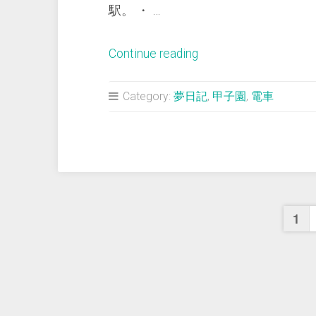
駅。 ・ …
“＜
Continue reading
夢
占
Category:
夢日記
,
甲子園
,
電車
い
＞
電
車
の
投
車
1
窓
稿
か
ら
の
の