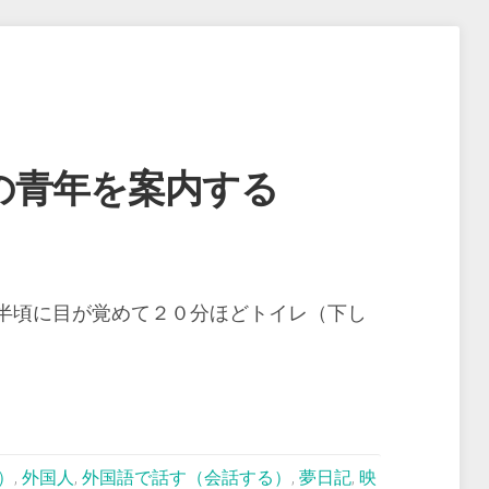
の青年を案内する
半頃に目が覚めて２０分ほどトイレ（下し
）
,
外国人
,
外国語で話す（会話する）
,
夢日記
,
映