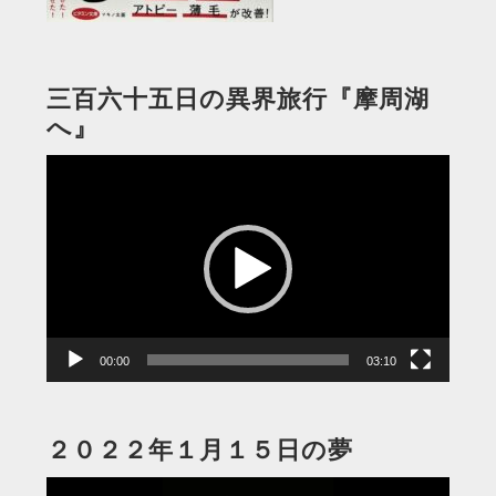
三百六十五日の異界旅行『摩周湖
へ』
動
画
プ
レ
ー
ヤ
ー
00:00
03:10
２０２２年１月１５日の夢
動