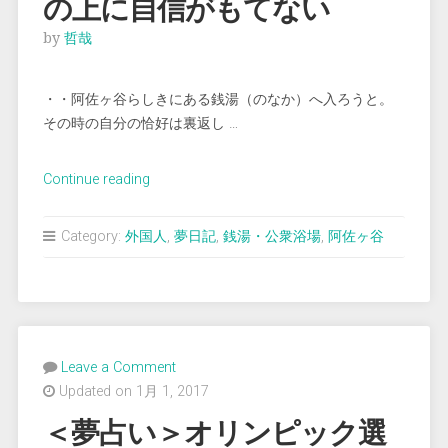
の上に自信がもてない
by
哲哉
・・阿佐ヶ谷らしきにある銭湯（のなか）へ入ろうと。
その時の自分の恰好は裏返し …
“＜
Continue reading
夢
占
Category:
外国人
,
夢日記
,
銭湯・公衆浴場
,
阿佐ヶ谷
い
＞
み
す
ぼ
Leave a Comment
ら
Updated on 1月 1, 2017
し
い
＜夢占い＞オリンピック選
身