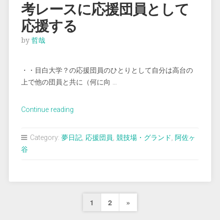
考レースに応援団員として
の
上
応援する
に
by
哲哉
自
信
が
・・目白大学？の応援団員のひとりとして自分は高台の
も
上で他の団員と共に（何に向 …
て
な
“＜
Continue reading
い ”
夢
占
Category:
夢日記
,
応援団員
,
競技場・グランド
,
阿佐ヶ
い
谷
＞
オ
リ
ン
投
Next
1
2
»
ピ
ッ
稿
Page