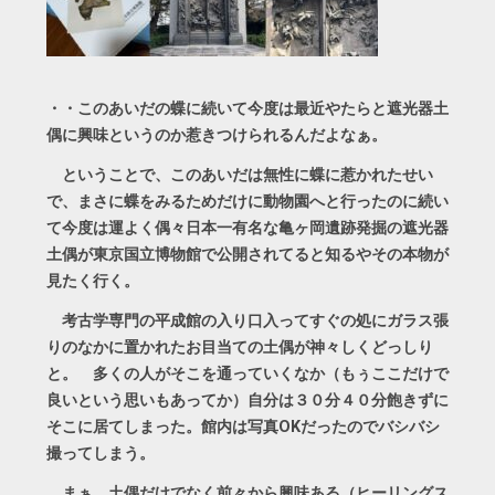
・・このあいだの蝶に続いて今度は最近やたらと遮光器土
偶に興味というのか惹きつけられるんだよなぁ。
ということで、このあいだは無性に蝶に惹かれたせい
で、まさに蝶をみるためだけに動物園へと行ったのに続い
て今度は運よく偶々日本一有名な亀ヶ岡遺跡発掘の遮光器
土偶が東京国立博物館で公開されてると知るやその本物が
見たく行く。
考古学専門の平成館の入り口入ってすぐの処にガラス張
りのなかに置かれたお目当ての土偶が神々しくどっしり
と。 多くの人がそこを通っていくなか（もぅここだけで
良いという思いもあってか）自分は３０分４０分飽きずに
そこに居てしまった。館内は写真OKだったのでバシバシ
撮ってしまう。
まぁ、土偶だけでなく前々から興味ある（ヒーリングス