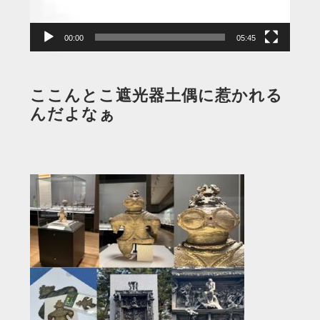
ー
00:00
05:45
ここんとこ遮光器土偶に惹かれる
んだよなぁ