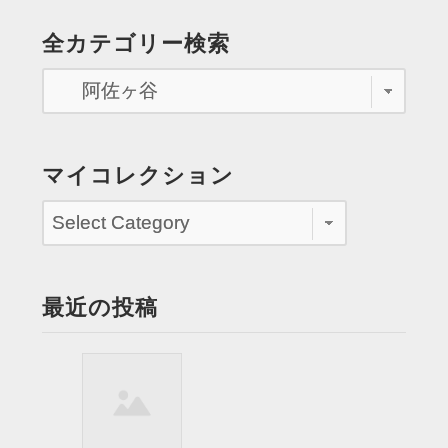
ク
の
全カテゴリー検索
選
ペ
考
レ
ー
ー
ジ
ス
に
送
マイコレクション
応
り
援
団
員
と
最近の投稿
し
て
応
援
す
る”