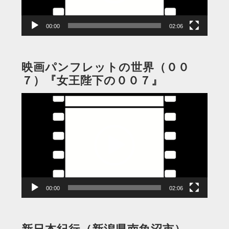
ー
00:00
02:06
映画パンフレットの世界（００
７）『女王陛下の００７』
動
画
プ
レ
ー
ヤ
ー
00:00
02:06
新日本紀行（新潟県南魚沼市）