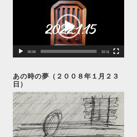
画
プ
レ
ー
ヤ
ー
00:00
02:11
あの時の夢（２００８年１月２３
日）