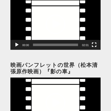
動
画
プ
レ
ー
ヤ
ー
00:00
02:01
映画パンフレットの世界（松本清
張原作映画）『影の車』
動
画
プ
レ
ー
ヤ