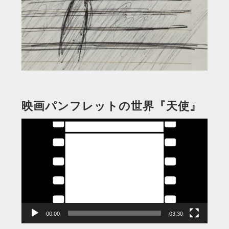
映画パンフレットの世界『天使』
動
画
プ
レ
ー
ヤ
ー
00:00
03:30