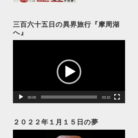
三百六十五日の異界旅行『摩周湖
へ』
動
画
プ
レ
ー
ヤ
ー
00:00
03:10
２０２２年１月１５日の夢
動