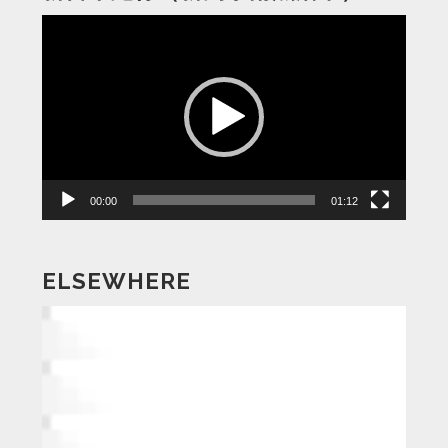
動
画
プ
レ
ー
ヤ
ー
00:00
01:12
ELSEWHERE
動
画
プ
レ
ー
ヤ