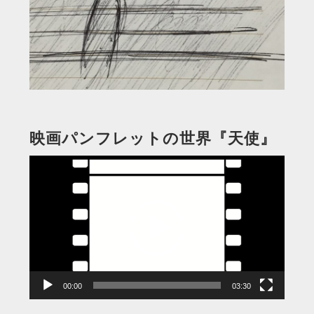
映画パンフレットの世界『天使』
動
画
プ
レ
ー
ヤ
ー
00:00
03:30