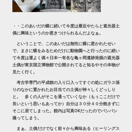
・・このあいだの蝶に続いて今度は最近やたらと遮光器土
偶に興味というのか惹きつけられるんだよなぁ。
ということで、このあいだは無性に蝶に惹かれたせい
で、まさに蝶をみるためだけに動物園へと行ったのに続い
て今度は運よく偶々日本一有名な亀ヶ岡遺跡発掘の遮光器
土偶が東京国立博物館で公開されてると知るやその本物が
見たく行く。
考古学専門の平成館の入り口入ってすぐの処にガラス張
りのなかに置かれたお目当ての土偶が神々しくどっしり
と。 多くの人がそこを通っていくなか（もぅここだけで
良いという思いもあってか）自分は３０分４０分飽きずに
そこに居てしまった。館内は写真OKだったのでバシバシ
撮ってしまう。
まぁ、土偶だけでなく前々から興味ある（ヒーリングス