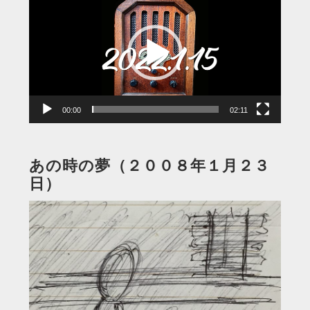
画
プ
レ
ー
ヤ
ー
00:00
02:11
あの時の夢（２００８年１月２３
日）