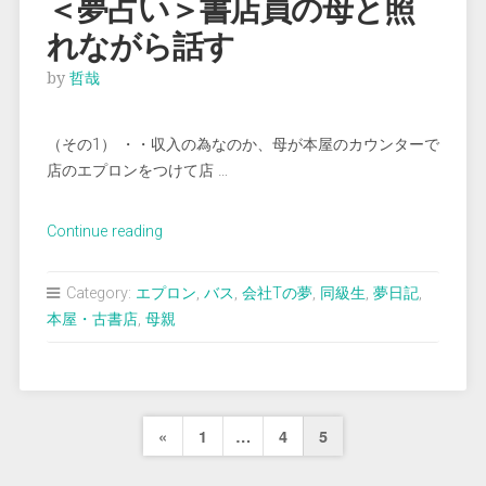
＜夢占い＞書店員の母と照
０
れながら話す
点
と
by
哲哉
る”
（その1） ・・収入の為なのか、母が本屋のカウンターで
店のエプロンをつけて店 …
“＜
Continue reading
夢
占
Category:
エプロン
,
バス
,
会社Tの夢
,
同級生
,
夢日記
,
い
本屋・古書店
,
母親
＞
書
店
員
投
Previous
«
1
…
4
5
の
稿
母
Page