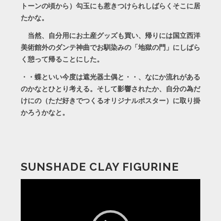
トーンの頃から）勾玉にも惹きつけられしばらくそこに居
たかな。
当然、自分用にお土産グッズも買い、帰りには国立西洋
美術館外のダンテ神曲でお馴染みの「地獄の門」にしばら
く憩って帰ることにした。
・・蝶といい今度は遮光器土偶と・・、なにか流れがある
のかなとひとり考える。そして影響されたか、自分の為だ
けにの（ただ好きでつくるオリジナルポスター）に取り掛
かろうかなと。
SUNSHADE CLAY FIGURINE
動
画
プ
レ