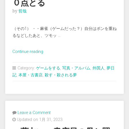
０点とる
by
哲哉
（その1） ・・麻雀（ゲームだった？）自分はポンを重ね
るなどしたあと、ツモッ …
“＜
Continue reading
夢
占
Category:
ゲームをする
,
写真・アルバム
,
外国人
,
夢日
い
記
,
本屋・古書店
,
殺す・殺される夢
＞
麻
雀
で
４
Leave a Comment
８
Updated on 1月 31, 2023
１
０