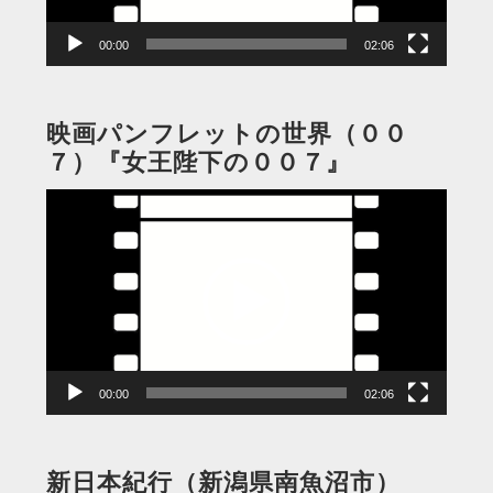
ー
00:00
02:06
映画パンフレットの世界（００
７）『女王陛下の００７』
動
画
プ
レ
ー
ヤ
ー
00:00
02:06
新日本紀行（新潟県南魚沼市）