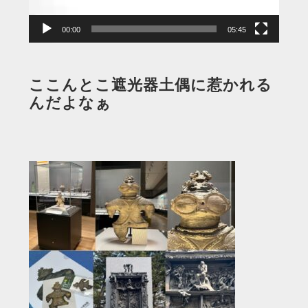
ー
00:00
05:45
ここんとこ遮光器土偶に惹かれる
んだよなぁ