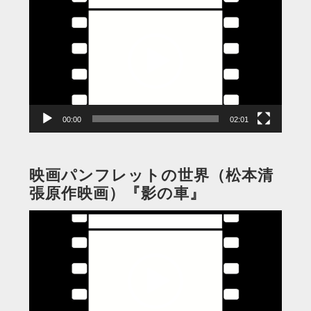
画
プ
レ
ー
ヤ
ー
00:00
02:01
映画パンフレットの世界（松本清
張原作映画）『影の車』
動
画
プ
レ
ー
ヤ