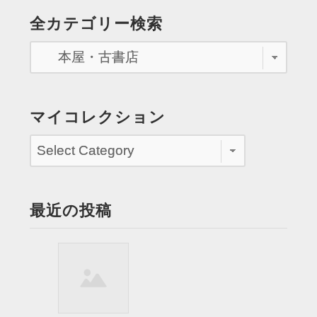
と
の
全カテゴリー検索
照
ペ
れ
な
ー
が
ジ
ら
話
送
マイコレクション
す”
り
最近の投稿