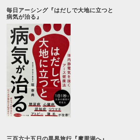
毎日アーシング『はだしで大地に立つと
病気が治る』
三百六十五日の異界旅行『摩周湖へ』