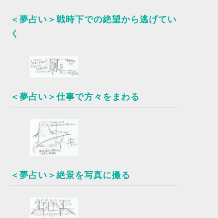
＜夢占い＞戦時下での絶望から逃げてい
く
＜夢占い＞仕事で方々をまわる
＜夢占い＞絶景を写真に撮る