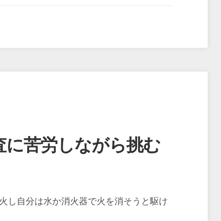
査に苦労しながら挑む
出火し自分は水か消火器で火を消そうと駆け