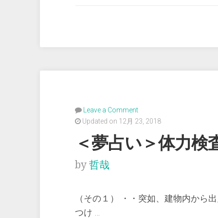
い
＞
狭
い
建
物
の
な
Leave a Comment
か
Updated on 12月 23, 2018
で
＜夢占い＞体力検
野
球
by
哲哉
を
す
（その１） ・・突如、建物内から
る”
つけ …