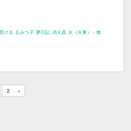
受ける
,
丘みつ子
,
夢日記
,
消火器
,
火（火事）・燃
投
Next
2
»
Page
稿
の