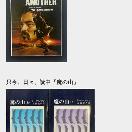
只今、日々、読中『魔の山』