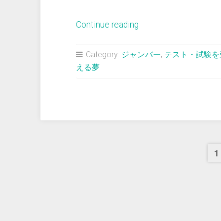
“＜
Continue reading
夢
占
Category:
ジャンバー
,
テスト・試験を
い
える夢
＞
体
力
検
査
1
に
苦
労
し
な