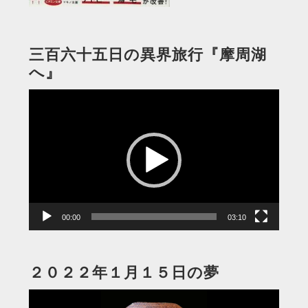
三百六十五日の異界旅行『摩周湖
へ』
動
画
プ
レ
ー
ヤ
ー
00:00
03:10
２０２２年１月１５日の夢
動