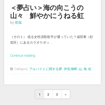
照
＜夢占い＞海の向こうの
ら
山々 鮮やかにうねる虹
さ
れ
by
哲哉
た
絶
（その１） 或る女性演歌歌手が通っていた？成田東（杉
景
並区）にあるカラオケボッ …
を
み
る”
“＜
Continue reading
夢
占
Category:
アルバイトに関する夢
,
伊良湖岬
,
山
,
海
,
虹
い
＞
海
の
投
Next
1
2
3
»
向
こ
稿
Page