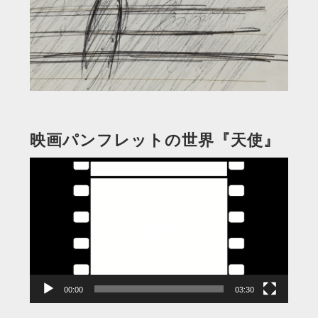
映画パンフレットの世界『天使』
動
画
プ
レ
ー
ヤ
ー
00:00
03:30