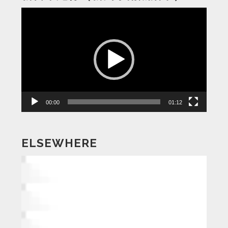
動
画
プ
レ
ー
ヤ
ー
00:00
01:12
ELSEWHERE
動
画
プ
レ
ー
ヤ