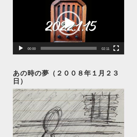
画
プ
レ
ー
ヤ
ー
00:00
02:11
あの時の夢（２００８年１月２３
日）