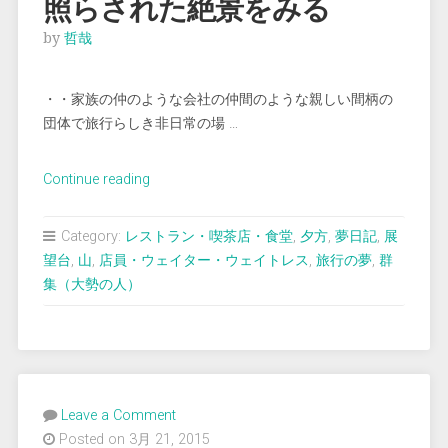
照らされた絶景をみる
by
哲哉
・・家族の仲のような会社の仲間のような親しい間柄の
団体で旅行らしき非日常の場 …
“＜
Continue reading
夢
占
Category:
レストラン・喫茶店・食堂
,
夕方
,
夢日記
,
展
い
望台
,
山
,
店員・ウェイター・ウェイトレス
,
旅行の夢
,
群
＞
集（大勢の人）
旅
の
途
中
夕
Leave a Comment
陽
Posted on 3月 21, 2015
に