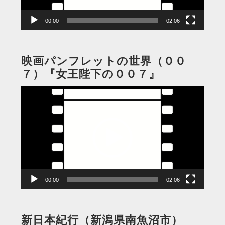
ー
00:00
02:06
映画パンフレットの世界（００
７）『女王陛下の００７』
動
画
プ
レ
ー
ヤ
ー
00:00
02:06
新日本紀行（新潟県南魚沼市）