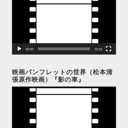
画
プ
レ
ー
ヤ
ー
00:00
02:01
映画パンフレットの世界（松本清
張原作映画）『影の車』
動
画
プ
レ
ー
ヤ