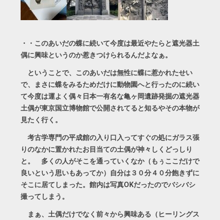
・・このあいだの蝶に続いて今度は最近やたらと遮光器土
偶に興味というのか惹きつけられるんだよなぁ。
ということで、このあいだは無性に蝶に惹かれたせい
で、まさに蝶をみるためだけに動物園へと行ったのに続い
て今度は運よく偶々日本一有名な亀ヶ岡遺跡発掘の遮光器
土偶が東京国立博物館で公開されてると知るやその本物が
見たく行く。
考古学専門の平成館の入り口入ってすぐの処にガラス張
りのなかに置かれたお目当ての土偶が神々しくどっしり
と。 多くの人がそこを通っていくなか（もぅここだけで
良いという思いもあってか）自分は３０分４０分飽きずに
そこに居てしまった。館内は写真OKだったのでバシバシ
撮ってしまう。
まぁ、土偶だけでなく前々から興味ある（ヒーリングス