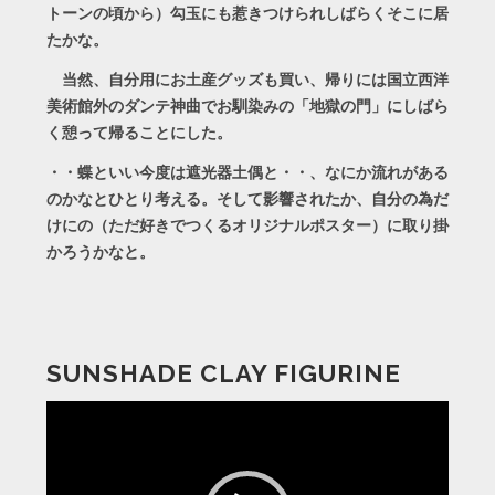
トーンの頃から）勾玉にも惹きつけられしばらくそこに居
たかな。
当然、自分用にお土産グッズも買い、帰りには国立西洋
美術館外のダンテ神曲でお馴染みの「地獄の門」にしばら
く憩って帰ることにした。
・・蝶といい今度は遮光器土偶と・・、なにか流れがある
のかなとひとり考える。そして影響されたか、自分の為だ
けにの（ただ好きでつくるオリジナルポスター）に取り掛
かろうかなと。
SUNSHADE CLAY FIGURINE
動
画
プ
レ