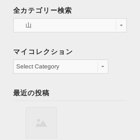
う
の
全カテゴリー検索
の
ペ
山々
鮮
ー
や
ジ
か
に
送
マイコレクション
う
り
ね
る
虹”
最近の投稿