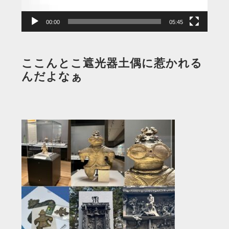
ー
00:00
05:45
ここんとこ遮光器土偶に惹かれる
んだよなぁ