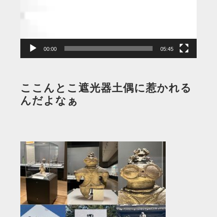
ー
ヤ
ー
00:00
05:45
ここんとこ遮光器土偶に惹かれる
んだよなぁ