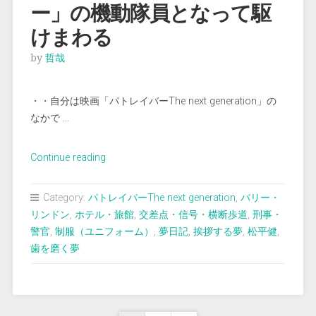
ー」の機動隊員となって駆
る”
けまわる
by
哲哉
・・自分は映画「パトレイバーThe next generation」の
なかで …
“＜
Continue reading
夢
占
Category:
パトレイバーThe next generation
,
バリー・
い
リンドン
,
ホテル・旅館
,
交差点・信号・横断歩道
,
刑事・
＞
警官
,
制服（ユニフォーム）
,
夢日記
,
挨拶する夢
,
松平健
,
「パ
歯を磨く夢
ト
レ
イ
バ