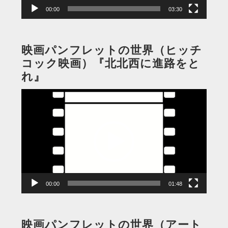
00:00
03:30
映画パンフレットの世界（ヒッチ
コック映画）『北北西に進路をと
れ』
動
画
プ
レ
ー
ヤ
ー
00:00
01:48
映画パンフレットの世界（アート