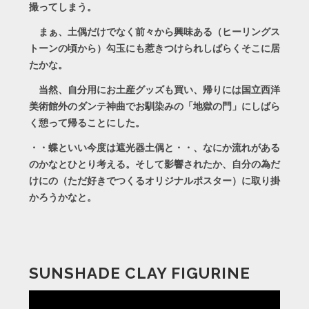
撮ってしまう。
まぁ、土偶だけでなく前々から興味ある（ヒーリングス
トーンの頃から）勾玉にも惹きつけられしばらくそこに居
たかな。
当然、自分用にお土産グッズも買い、帰りには国立西洋
美術館外のダンテ神曲でお馴染みの「地獄の門」にしばら
く憩って帰ることにした。
・・蝶といい今度は遮光器土偶と・・、なにか流れがある
のかなとひとり考える。そして影響されたか、自分の為だ
けにの（ただ好きでつくるオリジナルポスター）に取り掛
かろうかなと。
SUNSHADE CLAY FIGURINE
動