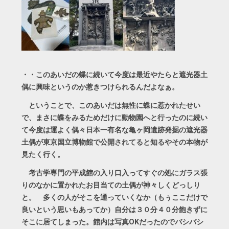
・・このあいだの蝶に続いて今度は最近やたらと遮光器土
偶に興味というのか惹きつけられるんだよなぁ。
ということで、このあいだは無性に蝶に惹かれたせい
で、まさに蝶をみるためだけに動物園へと行ったのに続い
て今度は運よく偶々日本一有名な亀ヶ岡遺跡発掘の遮光器
土偶が東京国立博物館で公開されてると知るやその本物が
見たく行く。
考古学専門の平成館の入り口入ってすぐの処にガラス張
りのなかに置かれたお目当ての土偶が神々しくどっしり
と。 多くの人がそこを通っていくなか（もぅここだけで
良いという思いもあってか）自分は３０分４０分飽きずに
そこに居てしまった。館内は写真OKだったのでバシバシ