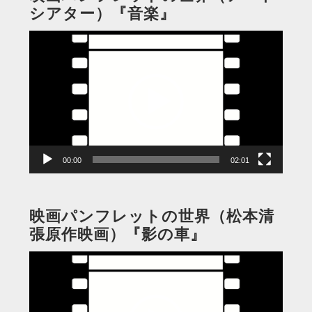
シアター）『音楽』
動
画
プ
レ
ー
ヤ
ー
00:00
02:01
映画パンフレットの世界（松本清
張原作映画）『影の車』
動
画
プ
レ