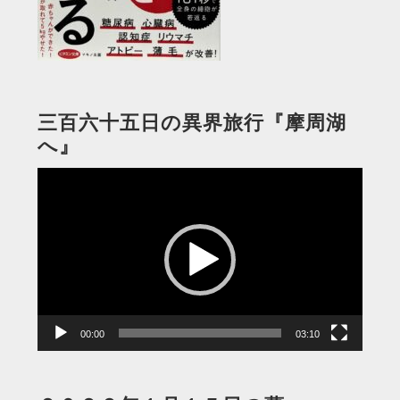
三百六十五日の異界旅行『摩周湖
へ』
動
画
プ
レ
ー
ヤ
ー
00:00
03:10