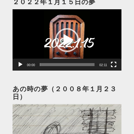
２０２２年１月１５日の夢
動
画
プ
レ
ー
ヤ
ー
00:00
02:11
あの時の夢（２００８年１月２３
日）