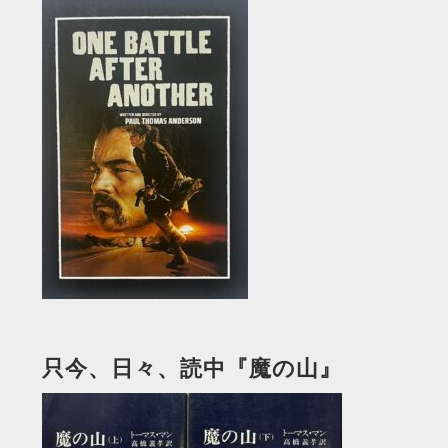
只今、日々、読中『魔の山』