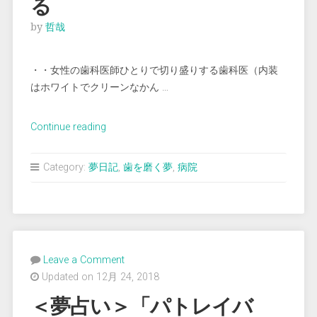
る
by
哲哉
・・女性の歯科医師ひとりで切り盛りする歯科医（内装
はホワイトでクリーンなかん …
“＜
Continue reading
夢
占
Category:
夢日記
,
歯を磨く夢
,
病院
い
＞
歯
の
検
Leave a Comment
査
Updated on 12月 24, 2018
を
受
＜夢占い＞「パトレイバ
け