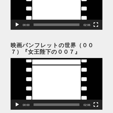
ー
ヤ
ー
00:00
02:06
映画パンフレットの世界（００
７）『女王陛下の００７』
動
画
プ
レ
ー
ヤ
ー
00:00
02:06