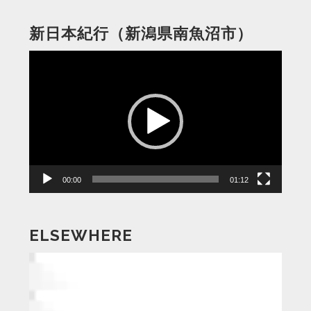
新日本紀行（新潟県南魚沼市）
動
画
プ
レ
ー
ヤ
ー
00:00
01:12
ELSEWHERE
動
画
プ
レ