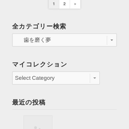
投
Next
1
2
»
ー」
の
稿
Page
機
の
全カテゴリー検索
動
ペ
隊
員
ー
と
ジ
な
っ
送
マイコレクション
て
り
駆
け
ま
わ
最近の投稿
る”