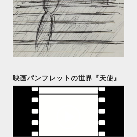
映画パンフレットの世界『天使』
動
画
プ
レ
ー
ヤ
ー