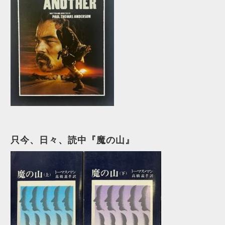
只今、日々、読中『魔の山』