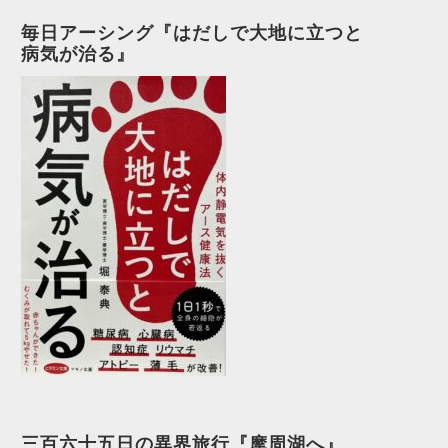
毎日アーシング『はだしで大地に立つと
病気が治る』
三百六十五日の異界旅行『摩周湖へ』