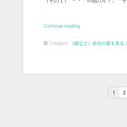
（その１） ・・「M池の方？」「そ
れ
…
る”
“＜
Continue reading
夢
占
Category:
（鏡など）自分の姿を見る
,
い
＞
カ
ラ
フ
投
ル
1
2
に
稿
髪
を
の
染