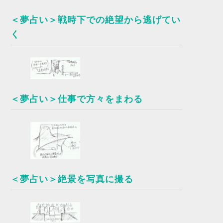
＜夢占い＞戦時下での絶望から逃げてい
く
＜夢占い＞仕事で方々をまわる
＜夢占い＞絶景を写真に撮る