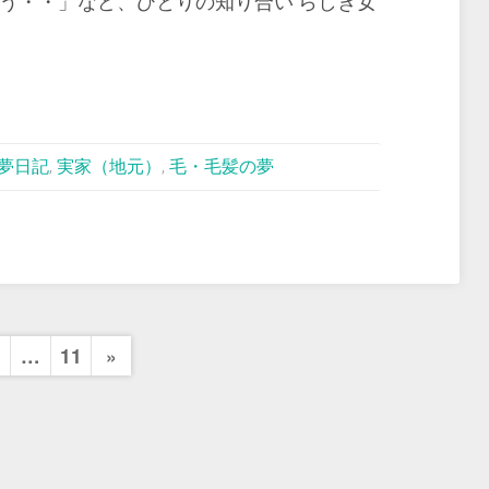
う・・」など、ひとりの知り合い らしき女
夢日記
,
実家（地元）
,
毛・毛髪の夢
Next
…
11
»
Page