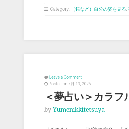
占
Category:
（鏡など）自分の姿を見る
,
い
＞
カ
ラ
フ
ル
な
髪
Leave a Comment
の
Posted on 7月 13, 2025
毛
＜夢占い＞カラフ
に
染
by
Yumenikkitetsuya
め
ら