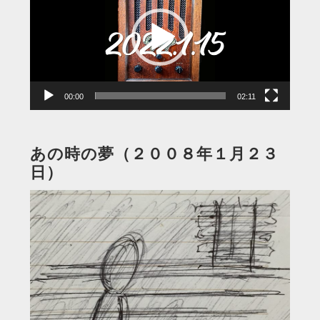
プ
レ
ー
ヤ
ー
00:00
02:11
あの時の夢（２００８年１月２３
日）