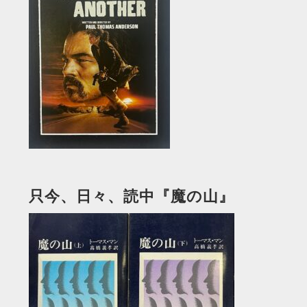
只今、日々、読中『魔の山』