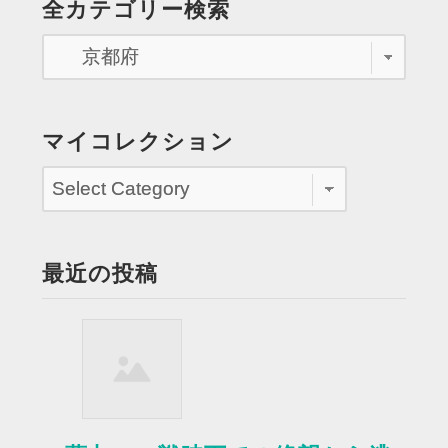
全カテゴリー検索
同
ペ
じ
イ
ー
ラ
ジ
ス
ト
送
マイコレクション
を
り
描
く”
最近の投稿