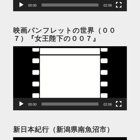
00:00
02:06
映画パンフレットの世界（００
７）『女王陛下の００７』
動
画
プ
レ
ー
ヤ
ー
00:00
02:06
新日本紀行（新潟県南魚沼市）