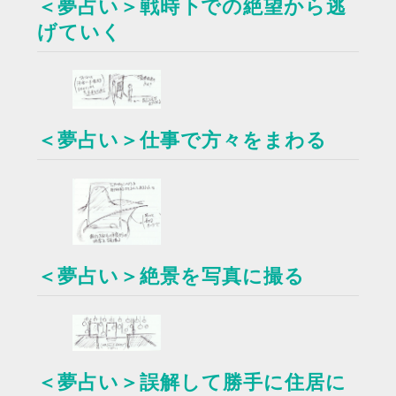
＜夢占い＞戦時下での絶望から逃
げていく
＜夢占い＞仕事で方々をまわる
＜夢占い＞絶景を写真に撮る
＜夢占い＞誤解して勝手に住居に