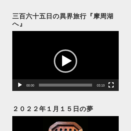
三百六十五日の異界旅行『摩周湖
へ』
動
画
プ
レ
ー
ヤ
ー
00:00
03:10
２０２２年１月１５日の夢
動
画