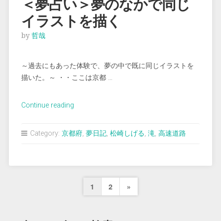
＜夢占い＞夢のなかで同じ
裸
イラストを描く
の
男
by
哲哉
と
抱
～過去にもあった体験で、夢の中で既に同じイラストを
き
描いた。～ ・・ここは京都 …
合
う”
“＜
Continue reading
夢
占
Category:
京都府
,
夢日記
,
松崎しげる
,
滝
,
高速道路
い
＞
夢
の
投
Next
1
2
»
な
か
稿
Page
で
の