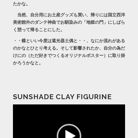
たかな。
当然、自分用にお土産グッズも買い、帰りには国立西洋
美術館外のダンテ神曲でお馴染みの「地獄の門」にしばら
く憩って帰ることにした。
・・蝶といい今度は遮光器土偶と・・、なにか流れがある
のかなとひとり考える。そして影響されたか、自分の為だ
けにの（ただ好きでつくるオリジナルポスター）に取り掛
かろうかなと。
SUNSHADE CLAY FIGURINE
動
画
プ
レ
ー