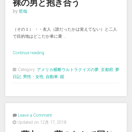
裸の男と抱き合う
by
哲哉
（その１） ・・友人（誰だったかは覚えてない）と二人
で目的地はどこだか車に乗 …
“＜
Continue reading
夢
占
Category:
アメリカ横断ウルトラクイズの夢
,
京都府
,
夢
い
日記
,
男性・女性
,
自動車
,
鏡
＞
部
屋
内
で
Leave a Comment
上
Updated on 12月 17, 2018
半
身