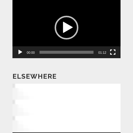
動
画
プ
レ
ー
ヤ
ー
00:00
01:12
ELSEWHERE
動
画
プ
レ
ー
ヤ
ー