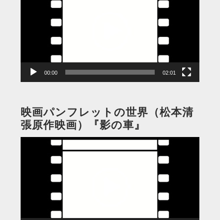
プ
レ
ー
ヤ
ー
00:00
02:01
映画パンフレットの世界（松本清
張原作映画）『影の車』
動
画
プ
レ
ー
ヤ
ー