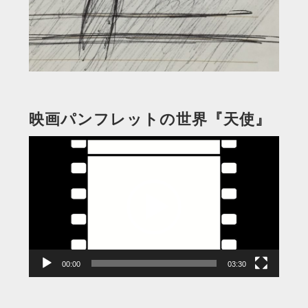
映画パンフレットの世界『天使』
動
画
プ
レ
ー
ヤ
ー
00:00
03:30