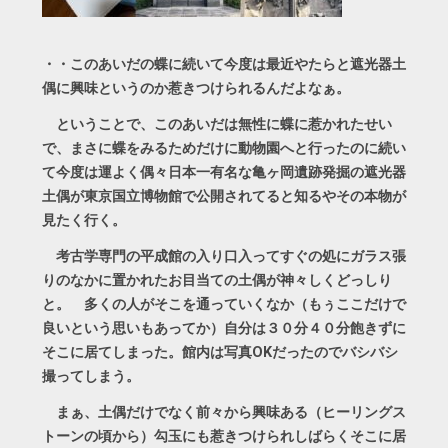
・・このあいだの蝶に続いて今度は最近やたらと遮光器土
偶に興味というのか惹きつけられるんだよなぁ。
ということで、このあいだは無性に蝶に惹かれたせい
で、まさに蝶をみるためだけに動物園へと行ったのに続い
て今度は運よく偶々日本一有名な亀ヶ岡遺跡発掘の遮光器
土偶が東京国立博物館で公開されてると知るやその本物が
見たく行く。
考古学専門の平成館の入り口入ってすぐの処にガラス張
りのなかに置かれたお目当ての土偶が神々しくどっしり
と。 多くの人がそこを通っていくなか（もぅここだけで
良いという思いもあってか）自分は３０分４０分飽きずに
そこに居てしまった。館内は写真OKだったのでバシバシ
撮ってしまう。
まぁ、土偶だけでなく前々から興味ある（ヒーリングス
トーンの頃から）勾玉にも惹きつけられしばらくそこに居