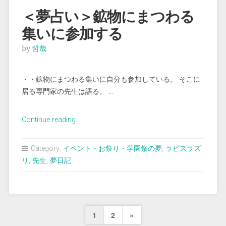
ス
＜夢占い＞鉱物にまつわる
タ
集いに参加する
ル
（水
by
哲哉
晶）
を
・・鉱物にまつわる集いに自分も参加している。 そこに
買
居る専門家の先生は語る。 …
う ”
“＜
Continue reading
夢
占
Category:
イベント・お祭り・学園祭の夢
,
ラピスラズ
い
リ
,
先生
,
夢日記
＞
鉱
物
に
投
Next
1
2
»
ま