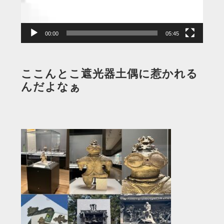
ヤ
ー
00:00
05:45
ここんとこ遮光器土偶に惹かれる
んだよなぁ