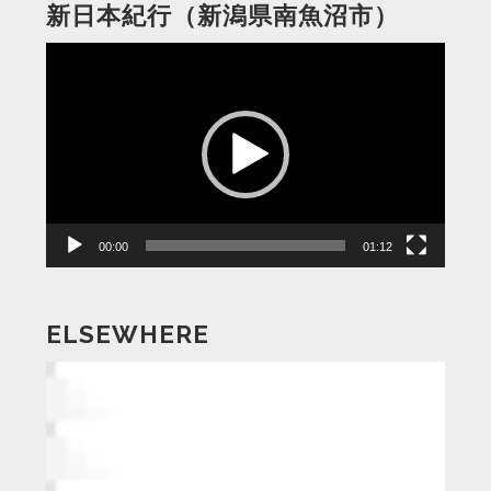
新日本紀行（新潟県南魚沼市）
動
画
プ
レ
ー
ヤ
ー
00:00
01:12
ELSEWHERE
動
画
プ
レ
ー