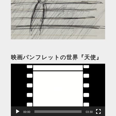
映画パンフレットの世界『天使』
動
画
プ
レ
ー
ヤ
ー
00:00
03:30