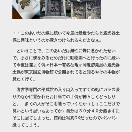
・・このあいだの蝶に続いて今度は最近やたらと遮光器土
偶に興味というのか惹きつけられるんだよなぁ。
ということで、このあいだは無性に蝶に惹かれたせい
で、まさに蝶をみるためだけに動物園へと行ったのに続い
て今度は運よく偶々日本一有名な亀ヶ岡遺跡発掘の遮光器
土偶が東京国立博物館で公開されてると知るやその本物が
見たく行く。
考古学専門の平成館の入り口入ってすぐの処にガラス張
りのなかに置かれたお目当ての土偶が神々しくどっしり
と。 多くの人がそこを通っていくなか（もぅここだけで
良いという思いもあってか）自分は３０分４０分飽きずに
そこに居てしまった。館内は写真OKだったのでバシバシ
撮ってしまう。