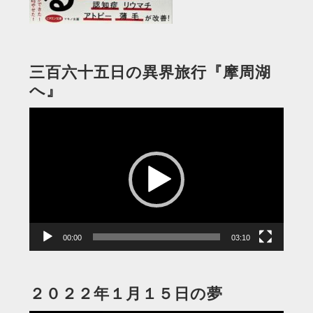
三百六十五日の異界旅行『摩周湖
へ』
動
画
プ
レ
ー
ヤ
ー
00:00
03:10
２０２２年１月１５日の夢