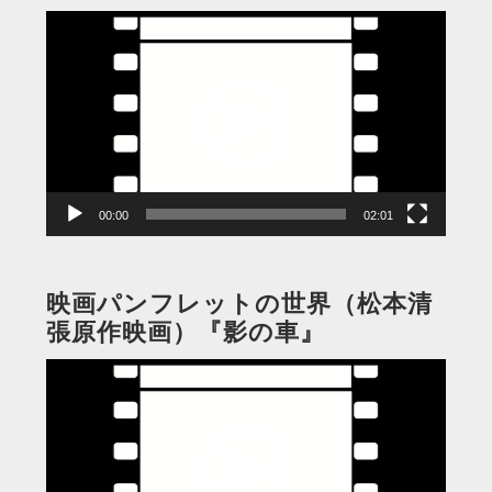
動
画
プ
レ
ー
ヤ
ー
00:00
02:01
映画パンフレットの世界（松本清
張原作映画）『影の車』
動
画
プ
レ
ー