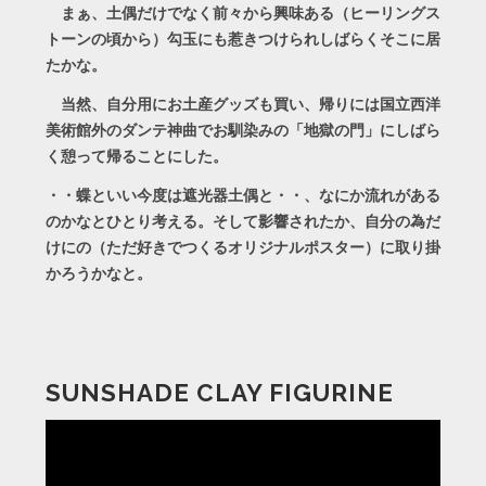
まぁ、土偶だけでなく前々から興味ある（ヒーリングス
トーンの頃から）勾玉にも惹きつけられしばらくそこに居
たかな。
当然、自分用にお土産グッズも買い、帰りには国立西洋
美術館外のダンテ神曲でお馴染みの「地獄の門」にしばら
く憩って帰ることにした。
・・蝶といい今度は遮光器土偶と・・、なにか流れがある
のかなとひとり考える。そして影響されたか、自分の為だ
けにの（ただ好きでつくるオリジナルポスター）に取り掛
かろうかなと。
SUNSHADE CLAY FIGURINE
動
画
プ