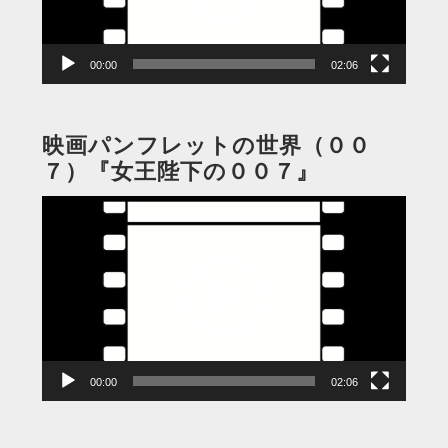
ヤ
ー
00:00
02:06
映画パンフレットの世界（００
７）『女王陛下の００７』
動
画
プ
レ
ー
ヤ
ー
00:00
02:06