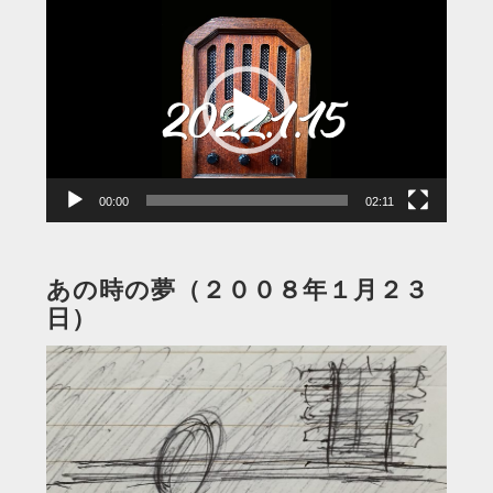
動
画
プ
レ
ー
ヤ
ー
00:00
02:11
あの時の夢（２００８年１月２３
日）