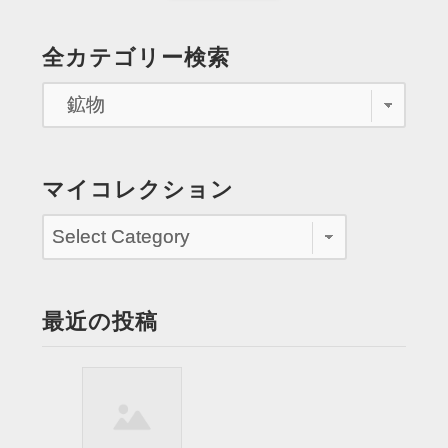
つ
稿
Page
わ
の
全カテゴリー検索
る
ペ
集
い
ー
に
ジ
参
加
送
マイコレクション
す
り
る”
最近の投稿