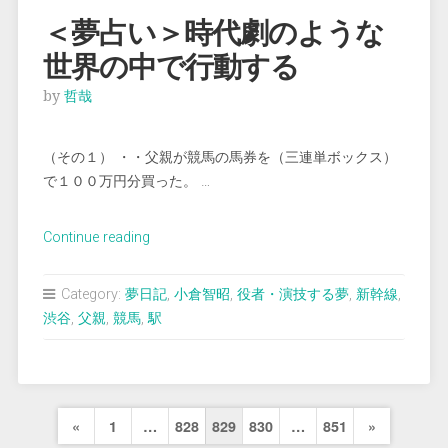
を
＜夢占い＞時代劇のような
す
世界の中で行動する
る”
by
哲哉
（その１） ・・父親が競馬の馬券を（三連単ボックス）
で１００万円分買った。 …
“＜
Continue reading
夢
占
Category:
夢日記
,
小倉智昭
,
役者・演技する夢
,
新幹線
,
い
渋谷
,
父親
,
競馬
,
駅
＞
時
代
劇
投
Previous
Next
«
1
…
828
829
830
…
851
»
の