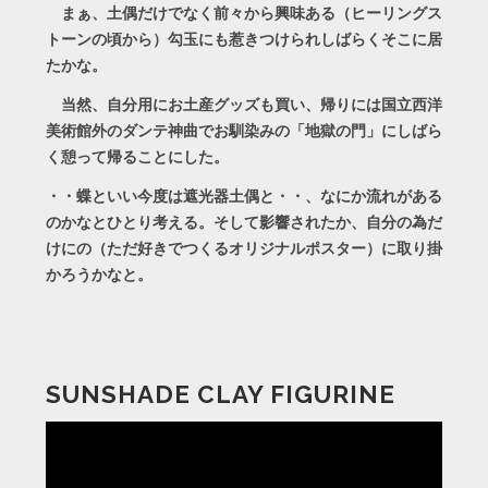
まぁ、土偶だけでなく前々から興味ある（ヒーリングス
トーンの頃から）勾玉にも惹きつけられしばらくそこに居
たかな。
当然、自分用にお土産グッズも買い、帰りには国立西洋
美術館外のダンテ神曲でお馴染みの「地獄の門」にしばら
く憩って帰ることにした。
・・蝶といい今度は遮光器土偶と・・、なにか流れがある
のかなとひとり考える。そして影響されたか、自分の為だ
けにの（ただ好きでつくるオリジナルポスター）に取り掛
かろうかなと。
SUNSHADE CLAY FIGURINE
動
画
プ