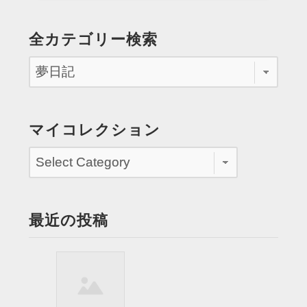
稿
よ
Page
Page
う
の
全カテゴリー検索
な
ペ
世
界
ー
の
ジ
中
で
送
マイコレクション
行
り
動
す
る”
最近の投稿