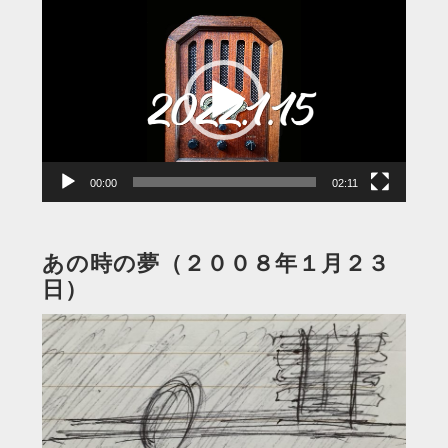
動
画
プ
レ
ー
ヤ
ー
00:00
02:11
あの時の夢（２００８年１月２３
日）