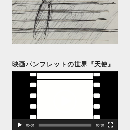
映画パンフレットの世界『天使』
動
画
プ
レ
ー
ヤ
ー
00:00
03:30