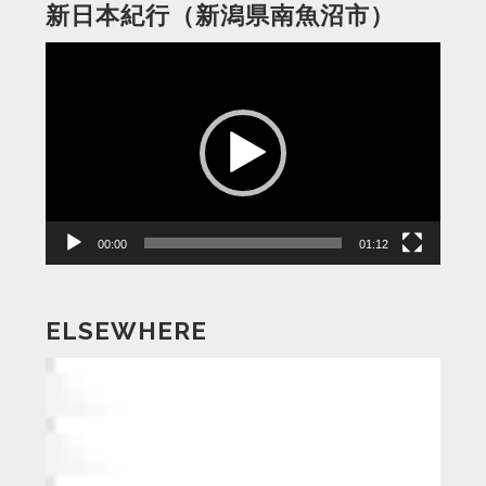
新日本紀行（新潟県南魚沼市）
動
画
プ
レ
ー
ヤ
ー
00:00
01:12
ELSEWHERE
動
画
プ
レ
ー