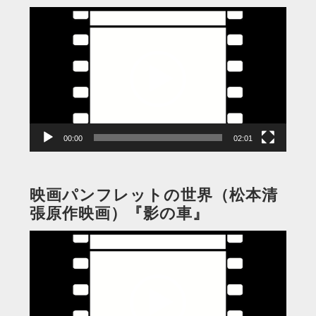
動
画
プ
レ
ー
ヤ
ー
00:00
02:01
映画パンフレットの世界（松本清
張原作映画）『影の車』
動
画
プ
レ
ー