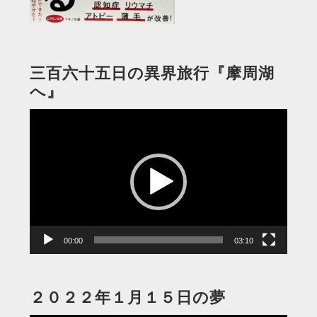
三百六十五日の異界旅行『摩周湖
へ』
動
画
プ
レ
ー
ヤ
ー
00:00
03:10
２０２２年１月１５日の夢