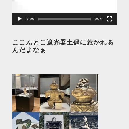
ヤ
ー
00:00
05:45
ここんとこ遮光器土偶に惹かれる
んだよなぁ