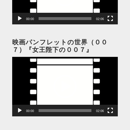
ヤ
ー
00:00
02:06
映画パンフレットの世界（００
７）『女王陛下の００７』
動
画
プ
レ
ー
ヤ
ー
00:00
02:06