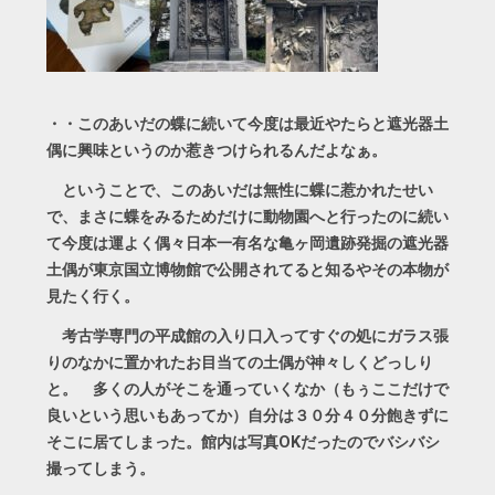
・・このあいだの蝶に続いて今度は最近やたらと遮光器土
偶に興味というのか惹きつけられるんだよなぁ。
ということで、このあいだは無性に蝶に惹かれたせい
で、まさに蝶をみるためだけに動物園へと行ったのに続い
て今度は運よく偶々日本一有名な亀ヶ岡遺跡発掘の遮光器
土偶が東京国立博物館で公開されてると知るやその本物が
見たく行く。
考古学専門の平成館の入り口入ってすぐの処にガラス張
りのなかに置かれたお目当ての土偶が神々しくどっしり
と。 多くの人がそこを通っていくなか（もぅここだけで
良いという思いもあってか）自分は３０分４０分飽きずに
そこに居てしまった。館内は写真OKだったのでバシバシ
撮ってしまう。