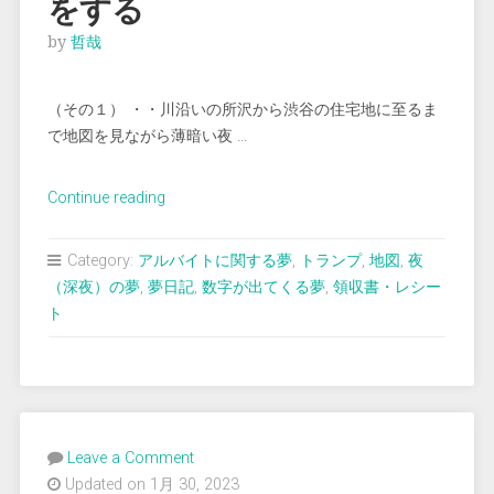
をする
by
哲哉
（その１） ・・川沿いの所沢から渋谷の住宅地に至るま
で地図を見ながら薄暗い夜 …
“＜
Continue reading
夢
占
Category:
アルバイトに関する夢
,
トランプ
,
地図
,
夜
い
（深夜）の夢
,
夢日記
,
数字が出てくる夢
,
領収書・レシー
＞
ト
道
端
で
バ
バ
Leave a Comment
抜
Updated on 1月 30, 2023
き