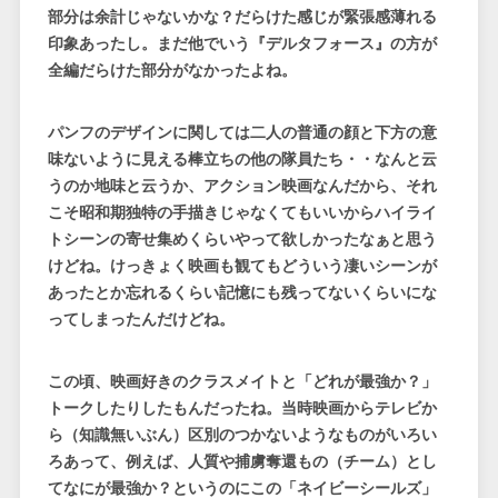
部分は余計じゃないかな？だらけた感じが緊張感薄れる
印象あったし。まだ他でいう『デルタフォース』の方が
全編だらけた部分がなかったよね。
パンフのデザインに関しては二人の普通の顔と下方の意
味ないように見える棒立ちの他の隊員たち・・なんと云
うのか地味と云うか、アクション映画なんだから、それ
こそ昭和期独特の手描きじゃなくてもいいからハイライ
トシーンの寄せ集めくらいやって欲しかったなぁと思う
けどね。けっきょく映画も観てもどういう凄いシーンが
あったとか忘れるくらい記憶にも残ってないくらいにな
ってしまったんだけどね。
この頃、映画好きのクラスメイトと「どれが最強か？」
トークしたりしたもんだったね。当時映画からテレビか
ら（知識無いぶん）区別のつかないようなものがいろい
ろあって、例えば、人質や捕虜奪還もの（チーム）とし
てなにが最強か？というのにこの「ネイビーシールズ」