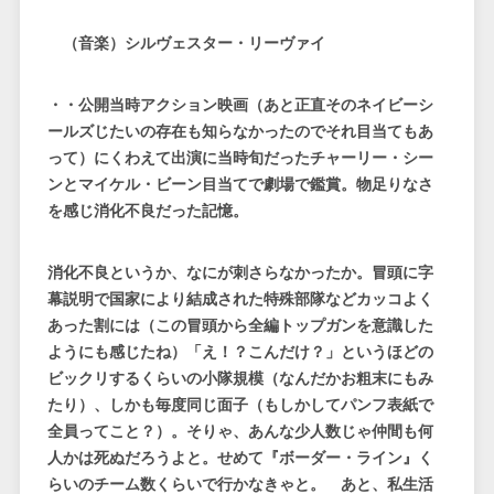
（音楽）シルヴェスター・リーヴァイ
・・公開
当時アクション映画（あと正直そのネイビーシ
ールズじたいの存在も知らなかったのでそれ目当てもあ
って）にくわえて出演に当時旬だったチャーリー・シー
ンとマイケル・ビーン目当てで劇場で鑑賞。物足りなさ
を感じ消化不良だった記憶。
消化不良というか、なにが刺さらなかったか。冒頭に字
幕説明で国家により結成された特殊部隊などカッコよく
あった割には（この冒頭から全編トップガンを意識した
ようにも感じたね）「え！？こんだけ？」というほどの
ビックリするくらいの小隊規模（なんだかお粗末にもみ
たり）、しかも毎度同じ面子（もしかしてパンフ表紙で
全員ってこと？）。そりゃ、あんな少人数じゃ仲間も何
人かは死ぬだろうよと。せめて『ボーダー・ライン』く
らいのチーム数くらいで行かなきゃと。 あと、私生活