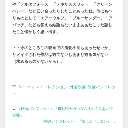
や「デルタフォース」「テキサススワット」「グリーン
ベレー」など云い合ったりしたことあったね。他にもヘ
リものとして「エアーウルフ」「ブルーサンダー」「ア
パッチ」なども答えも結論もないままあぁだこぅだ話し
たこと懐かしく思い出す。
・・今のところこの映画での消化不良もあったせいか、
リメイクされた作品は観てないしあまり観る気がない
（求めるものがないから）。
Category:
マイコレクション
,
外国映画
,
映画パンフレッ
ト
←
（映画パンフレット）『機動戦士ガンダムIII めぐりあい宇
宙編 』
（映画パンフレット）『燃えよドラゴン』
→