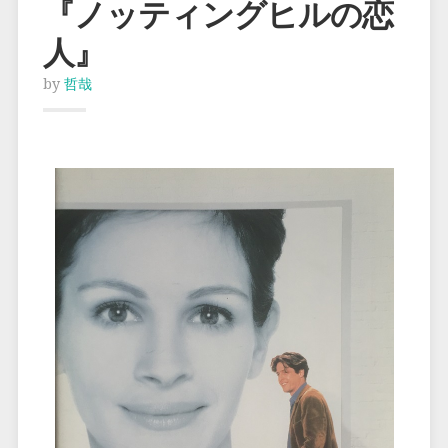
『ノッティングヒルの恋
人』
by
哲哉