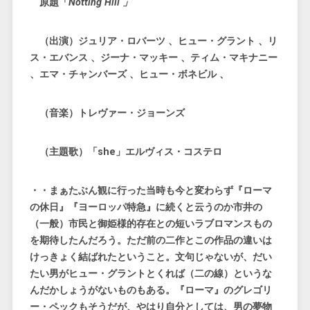
原題「
Notting Hill 」
（出演）ジュリア・ロバーツ 、ヒュー・グラント 、リ
ス・エバンス 、ジーナ・マッキー 、ティム・マキナニー
、エマ・チャンバーズ 、ヒュー・ボネビル 、
（音楽）トレヴァー・ジョーンズ
（主題歌）「she」エルヴィス・コステロ
・・まぁたぶん観に行った当時も今と変わらず『ローマ
の休日』『ヨーロッパ特急』に続くと云うのか市井の
（一般）市民と御姫様的存在との短いラブロマンスもの
を期待したんだろう。ただ前の二作とこの作品の違いは
けっきょく結ばれたということ。文句じゃないが、だい
たい男がヒュー・グラントとくれば（二の線）というな
んだかしょうがないものもある。『ローマ』のグレゴリ
ー・ペックもそうだが、やはり自分としては、男の夢物