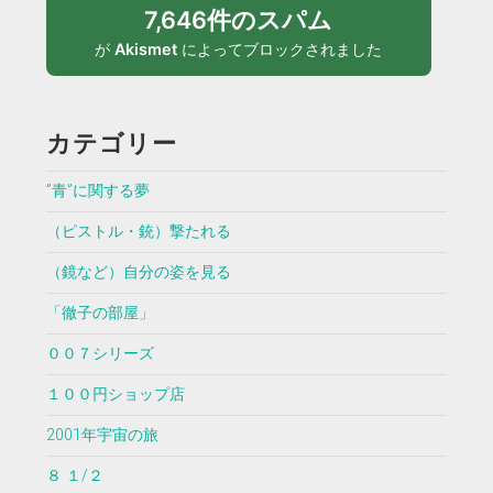
7,646件のスパム
が
Akismet
によってブロックされました
カテゴリー
”青”に関する夢
（ピストル・銃）撃たれる
（鏡など）自分の姿を見る
「徹子の部屋」
００７シリーズ
１００円ショップ店
2001年宇宙の旅
８ １/２