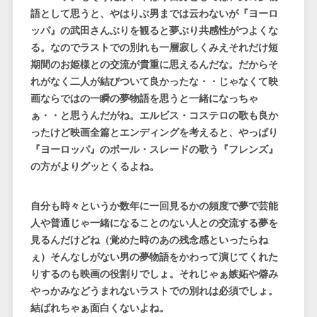
語として思うと、やはりぶ男までは云わないが『ヨーロ
ッパ』の武田さんぶりを観ると夢ぶり共感性がつよくな
る。なのでラストでの別れも一層寂しくみえそれだけ短
期間のお姫様との交流が貴重に思えるんだな。だからそ
れがなく二人が結びついて良かったな・・じゃなくて映
画ならではの一瞬の夢物語を思うと一緒になっちゃ
ぁ・・と思うんだがね。エルビス・コステロの歌も良か
ったけど映画全篇とエンディングを考えると、やっぱり
『ヨーロッパ』のポール・スレードの歌う『フレンズ』
の方がよりグッとくるよね。
自分も時々というか数年に一回見るかの頻度で夢で芸能
人や普通じゃ一緒になることのない人との交流する夢を
見るんだけどね（覚めた時のあの残念感といったらね
ぇ）そんなしがない男の夢物語をかわって演じてくれた
りするのも映画の役割りでしょ。それじゃぁ嫉妬や僻み
やっかみなどうまれないラストでの別れは必須でしょ。
結ばれちゃぁ面白くないよね。