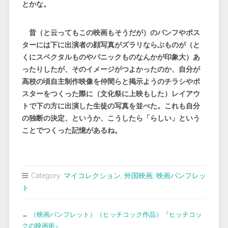
とかな。
昔（と云ってもこの映画もそうだが）のパンフやポス
ターには下に出演者の顔写真がズラリならぶものが（と
くにスペクタルものやパニックものなんかが印象大）あ
ったりしたが、そのイメージがつよかったのか、自分が
高校の頃自主制作映像を仲間らと掲示ようのチラシやポ
スターをつくった際に（文化祭に上映もした）レイアウ
トで下の方に出演した生徒の写真を並べた。これも自分
の独断の決定、というか、こうしたら「らしい」という
ことでつくった記憶があるね。
Category:
マイコレクション
,
外国映画
,
映画パンフレッ
ト
←
（映画パンフレット）（ヒッチコック作品）『ヒッチコッ
クの映画術』