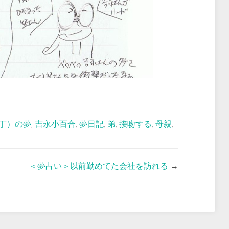
丁）の夢
,
吉永小百合
,
夢日記
,
弟
,
接吻する
,
母親
,
＜夢占い＞以前勤めてた会社を訪れる
→