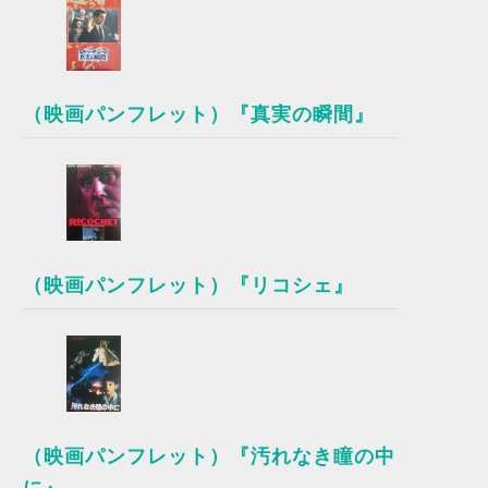
（映画パンフレット）『真実の瞬間』
（映画パンフレット）『リコシェ』
（映画パンフレット）『汚れなき瞳の中
に』