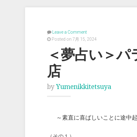
Leave a Comment
Posted on 7月 15, 2024
＜夢占い＞パ
店
by
Yumenikkitetsuya
～素直に喜ばしいことに途中
（その１）