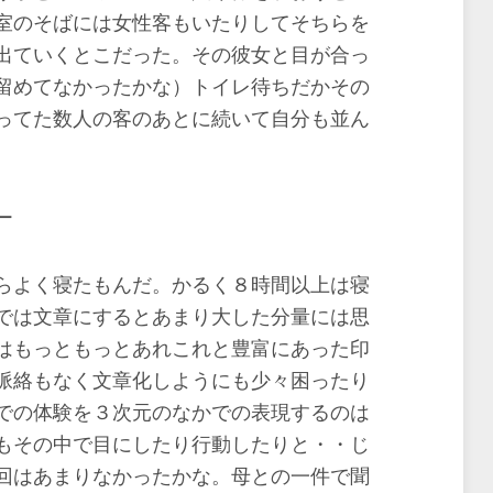
室のそばには女性客もいたりしてそちらを
出ていくとこだった。その彼女と目が合っ
留めてなかったかな）トイレ待ちだかその
ってた数人の客のあとに続いて自分も並ん
ー
らよく寝たもんだ。かるく８時間以上は寝
では文章にするとあまり大した分量には思
はもっともっとあれこれと豊富にあった印
脈絡もなく文章化しようにも少々困ったり
での体験を３次元のなかでの表現するのは
もその中で目にしたり行動したりと・・じ
回はあまりなかったかな。母との一件で聞