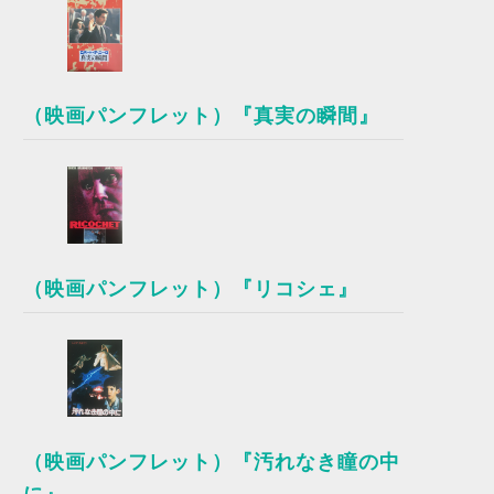
（映画パンフレット）『真実の瞬間』
（映画パンフレット）『リコシェ』
（映画パンフレット）『汚れなき瞳の中
に』