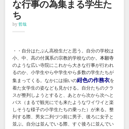
な行事の為集まる学生た
ち
by
哲哉
・・自分はたぶん高校生だと思う。自分の学校は
小、中、高の付属系の宗教的学校なのか。
本願寺
のような広い寺院にこれから大きな行事が行われ
るのか、小学生やら中学生やら多数の学生たちが
紺色の作務衣
集まってくる。なかには揃いの
を
着た女学生の姿なども見かける。自分たちのクラ
スが整列しようとすると、あとから次から次へと
バス（まるで観光にでも来たようなワイワイと楽
しそうな様子の小学生たちの乗った）が来る。整
列する際、男女二列づつ前に男子、後ろに女子と
並ぶ。自分は並んでいる際、すぐ後ろに並んでい