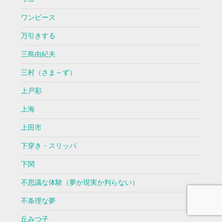
ワンピース
万引きする
三島由紀夫
三村（さま～ず）
上戸彩
上海
上田市
下穿き・スリッパ
下関
不思議な体験（夢か現実か判らない）
不条理な夢
丘みつ子