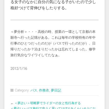
る女子のなかに自分の気になる子がいたので少し
格好つけて背伸びをしたりする。
＜夢分析＞・・・高校の時、授業の一環として京都の本
願寺へ行った記憶がある。これは毎年の学校特有の年中
行事のひとつだったのだが（バスで行ったのだが）、日
帰りだったか？泊まりだったかは忘れてしまった。修学
旅行気分なワイワイしてたなぁ。
2012/1/16
Category:
バス
,
作務衣
,
夢日記
←
＜夢占い＞明晰夢でライダーの女と性行為する
＜夢占い＞バス旅行で危うく置いてけぼりをくらいそうにな