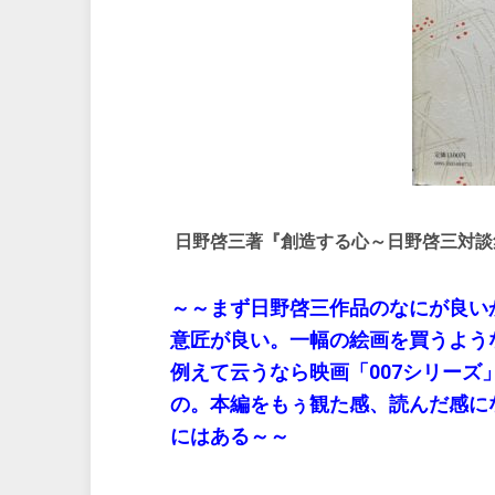
日野啓三著『創造する心～日野啓三対談
～～まず日野啓三作品のなにが良い
意匠が良い。一幅の絵画を買うよう
例えて云うなら映画「007シリー
の。本編をもぅ観た感、読んだ感に
にはある～～