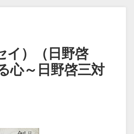
セイ）（日野啓
する心～日野啓三対