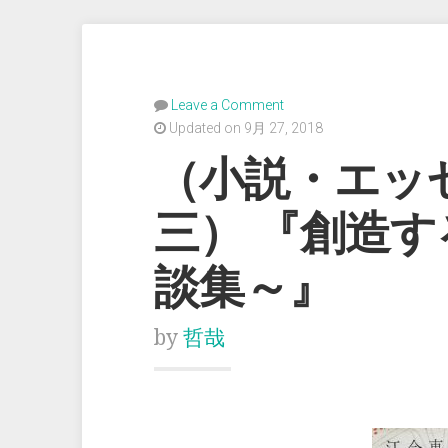
Leave a Comment
Updated on 9月 27, 2018
（小説・エッ
三） 『創造
談集～』
by
哲哉