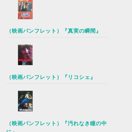
（映画パンフレット）『真実の瞬間』
（映画パンフレット）『リコシェ』
（映画パンフレット）『汚れなき瞳の中
に』