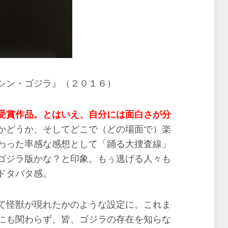
シン・ゴジラ』（２０１６）
受賞作品。とはいえ、自分には面白さが分
かどうか、そしてどこで（どの場面で）楽
わった率感な感想として「踊る大捜査線」
ゴジラ版かな？と印象。もぅ逃げる人々も
ドタバタ感。
て怪獣が現れたかのような設定に。これま
にも関わらず、皆、ゴジラの存在を知らな