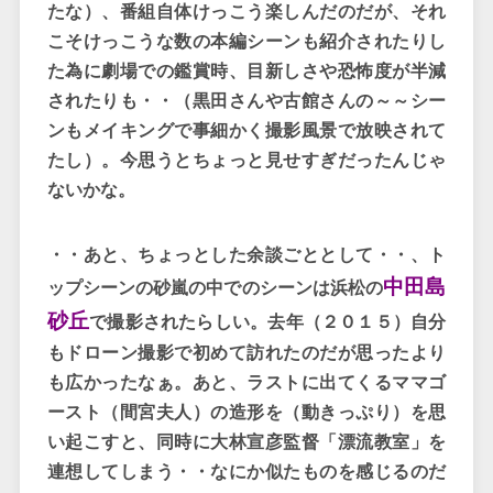
たな）、番組自体けっこう楽しんだのだが、それ
こそけっこうな数の本編シーンも紹介されたりし
た為に劇場での鑑賞時、目新しさや恐怖度が半減
されたりも・・（黒田さんや古館さんの～～シー
ンもメイキングで事細かく撮影風景で放映されて
たし）。今思うとちょっと見せすぎだったんじゃ
ないかな。
・・あと、ちょっとした余談ごととして・・、ト
中田島
ップシーンの砂嵐の中でのシーンは浜松の
砂丘
で撮影されたらしい。去年（２０１５）自分
もドローン撮影で初めて訪れたのだが思ったより
も広かったなぁ。あと、
ラストに出てくるママゴ
ースト（間宮夫人）の造形を（動きっぷり）を思
い起こすと、同時に大林宣彦監督「漂流教室」を
連想してしまう・・なにか似たものを感じるのだ