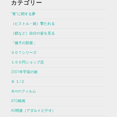
カテゴリー
”青”に関する夢
（ピストル・銃）撃たれる
（鏡など）自分の姿を見る
「徹子の部屋」
００７シリーズ
１００円ショップ店
2001年宇宙の旅
８ １/２
８mmフィルム
ATG映画
AV関連（アダルトビデオ）