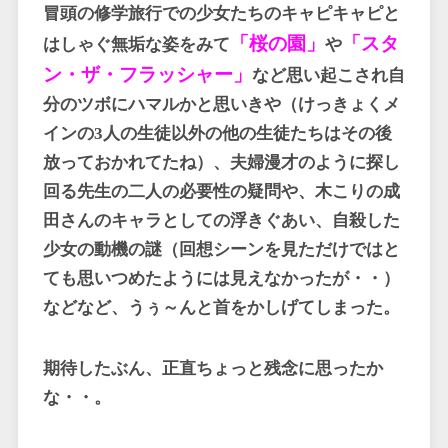
冒頭の修学旅行での少女たちのキャピキャピと
「桜の園」
「スタ
はしゃぐ無垢な姿をみて
や
ン・ザ・フラッシャー」
など思い起こされ自
分のツボにハマルかと思いきや（けっきょくメ
インの
3
人の生徒以外の他の生徒たちはその後
放っておかれてたね）、夫婦漫才のように探し
回る先生の二人の必要性の疑問や、木こりの成
田さんのキャラとしての浮きぐあい、自殺した
少女の動機の謎（回想シーンを見ただけではと
ても思いつめたようには見えなかったが・・）
などなど、うぅ～んと首をかしげてしまった。
期待したぶん、正直ちょっと残念に思ったか
な・・。