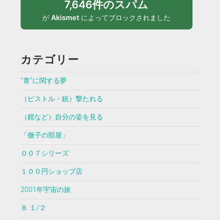
7,646件のスパム
が
Akismet
によってブロックされました
カテゴリー
”青”に関する夢
（ピストル・銃）撃たれる
（鏡など）自分の姿を見る
「徹子の部屋」
００７シリーズ
１００円ショップ店
2001年宇宙の旅
８ １/２