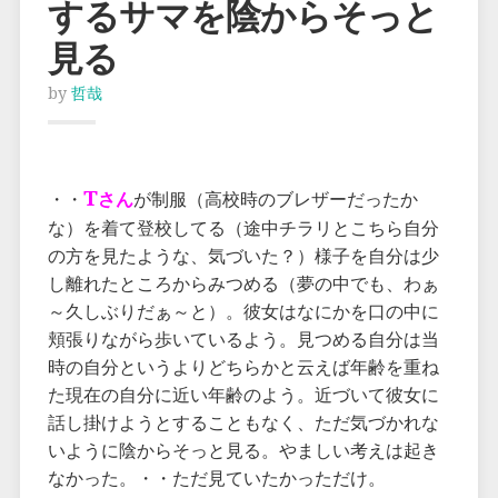
するサマを陰からそっと
見る
by
哲哉
T
・・
さん
が制服（高校時のブレザーだったか
な）を着て登校してる（途中チラリとこちら自分
の方を見たような、気づいた？）様子を自分は少
し離れたところからみつめる（夢の中でも、わぁ
～久しぶりだぁ～と）。彼女はなにかを口の中に
頬張りながら歩いているよう。見つめる自分は当
時の自分というよりどちらかと云えば年齢を重ね
た現在の自分に近い年齢のよう。近づいて彼女に
話し掛けようとすることもなく、ただ気づかれな
いように陰からそっと見る。やましい考えは起き
なかった。・・ただ見ていたかっただけ。