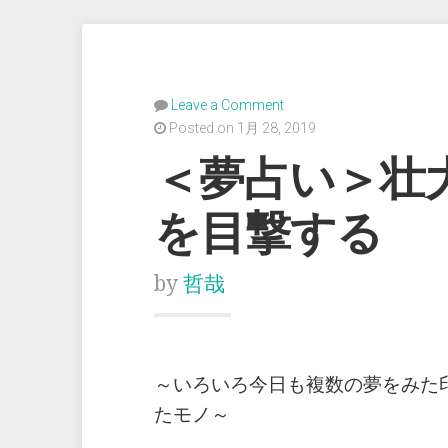
Leave a Comment
Posted on 1月 28, 2019
＜夢占い＞壮
を目撃する
by
哲哉
～いろいろ今日も複数の夢をみた
たモノ～