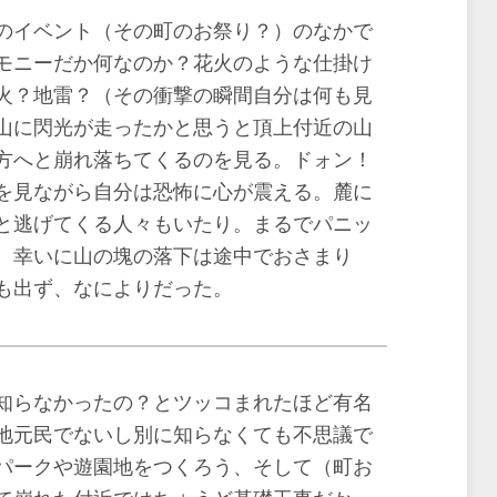
のイベント（その町のお祭り？）のなかで
モニーだか何なのか？花火のような仕掛け
火？地雷？（その衝撃の瞬間自分は何も見
山に閃光が走ったかと思うと頂上付近の山
方へと崩れ落ちてくるのを見る。ドォン！
を見ながら自分は恐怖に心が震える。麓に
と逃げてくる人々もいたり。まるでパニッ
。幸いに山の塊の落下は途中でおさまり
も出ず、なによりだった。
知らなかったの？とツッコまれたほど有名
地元民でないし別に知らなくても不思議で
パークや遊園地をつくろう、そして（町お