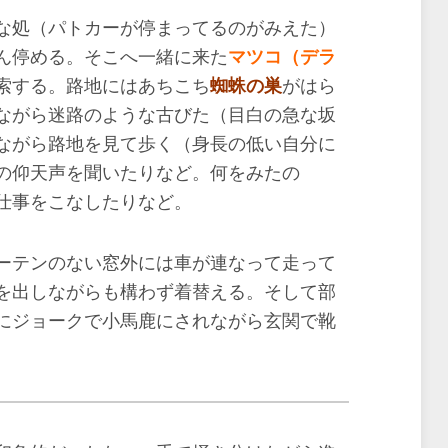
な処（パトカーが停まってるのがみえた）
ん停める。そこへ一緒に来た
マツコ（デラ
索する。路地にはあちこち
蜘蛛の巣
がはら
ながら迷路のような古びた（目白の急な坂
ながら路地を見て歩く（身長の低い自分に
の仰天声を聞いたりなど。何をみたの
仕事をこなしたりなど。
ーテンのない窓外には車が連なって走って
を出しながらも構わず着替える。そして部
にジョークで小馬鹿にされながら玄関で靴