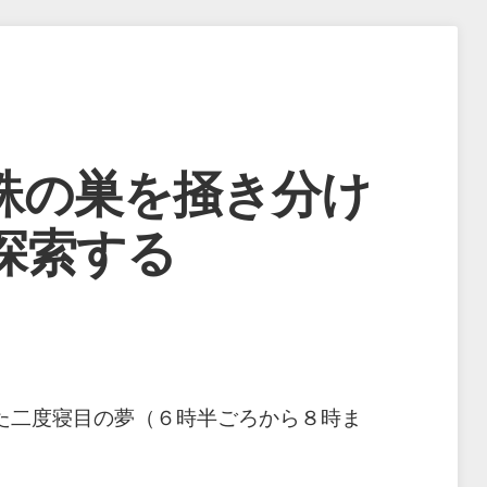
蛛の巣を掻き分け
探索する
た二度寝目の夢（６時半ごろから８時ま