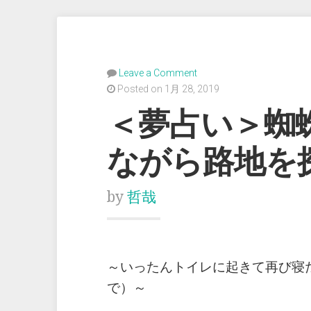
Leave a Comment
Posted on 1月 28, 2019
＜夢占い＞蜘
ながら路地を
by
哲哉
～いったんトイレに起きて再び寝
で）～