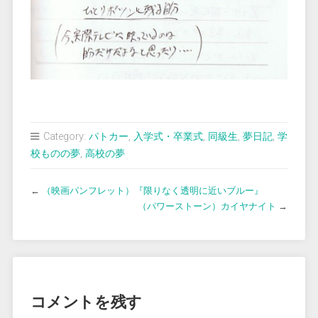
Category:
パトカー
,
入学式・卒業式
,
同級生
,
夢日記
,
学
校ものの夢
,
高校の夢
←
（映画パンフレット）『限りなく透明に近いブルー』
（パワーストーン）カイヤナイト
→
コメントを残す