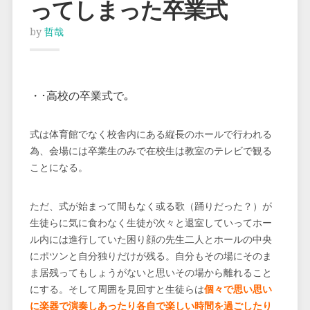
ってしまった卒業式
by
哲哉
・･高校の卒業式で｡
式は体育館でなく校舎内にある縦長のホールで行われる
為、会場には卒業生のみで在校生は教室のテレビで観る
ことになる。
ただ、式が始まって間もなく或る歌（踊りだった？）が
生徒らに気に食わなく生徒が次々と退室していってホー
ル内には進行していた困り顔の先生二人とホールの中央
にポツンと自分独りだけが残る。自分もその場にそのま
ま居残ってもしょうがないと思いその場から離れること
にする。そして周囲を見回すと生徒らは
個々で思い思い
に楽器で演奏しあったり各自で楽しい時間を過ごしたり