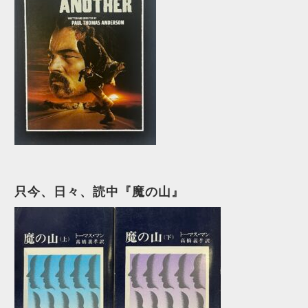
只今、日々、読中『魔の山』