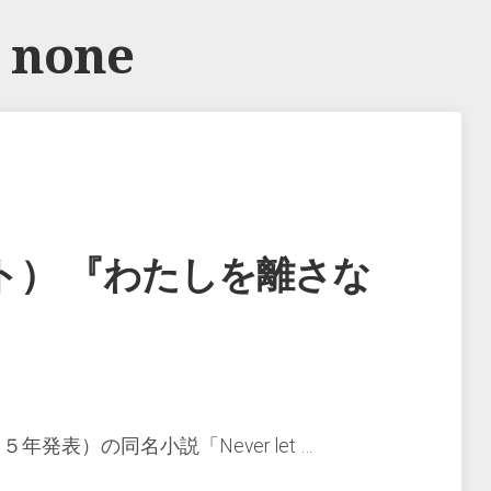
:
none
ト） 『わたしを離さな
）の同名小説「Never let …