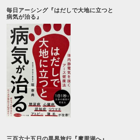
毎日アーシング『はだしで大地に立つと
病気が治る』
三百六十五日の異界旅行『摩周湖へ』