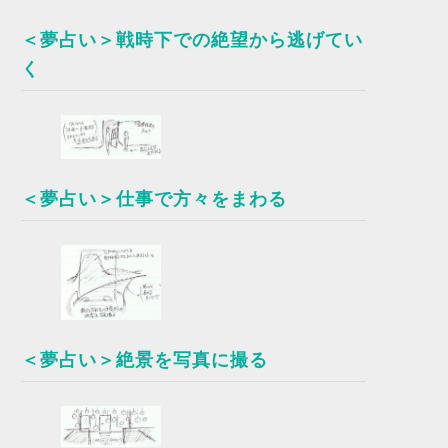
＜夢占い＞戦時下での絶望から逃げてい
く
＜夢占い＞仕事で方々をまわる
＜夢占い＞絶景を写真に撮る