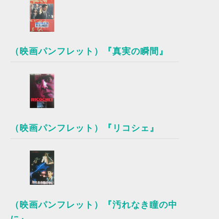
（映画パンフレット）『真実の瞬間』
（映画パンフレット）『リコシェ』
（映画パンフレット）『汚れなき瞳の中
に』