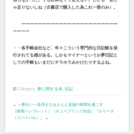
ゃ足りないしね（古書店で購入した為これ一冊のみ）。
ーーーーーーーーーーーーーーーーーーーーーーー
ーーーー
・・各手帳会社など、年々こういう専門的な日記帳を発
行されてる感がある。しかもマイナーというか夢日記と
しての手帳もいまだにチラホラみかけたりするよね。
Category:
夢に関する本
,
日記
←
＜夢占い＞長澤まさみさんと至福の時間を過ごす
（映画パンフレット）（キューブリック作品）『ロリータ
（リバイバル）』
→