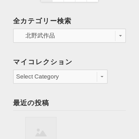
稿
野
Page
武
の
全カテゴリー検索
作
ペ
品）
『キ
ー
ッ
ジ
ズ・
リ
送
マイコレクション
タ
り
ー
ン』”
最近の投稿