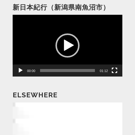
新日本紀行（新潟県南魚沼市）
動
画
プ
レ
ー
ヤ
ー
00:00
01:12
ELSEWHERE
動
画
プ
レ
ー