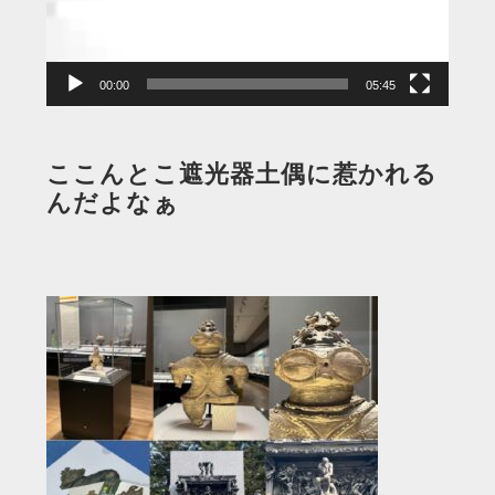
ヤ
ー
00:00
05:45
ここんとこ遮光器土偶に惹かれる
んだよなぁ