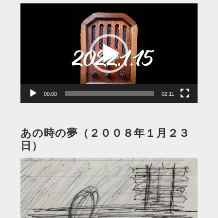
動
画
プ
レ
ー
ヤ
ー
00:00
02:11
あの時の夢（２００８年１月２３
日）