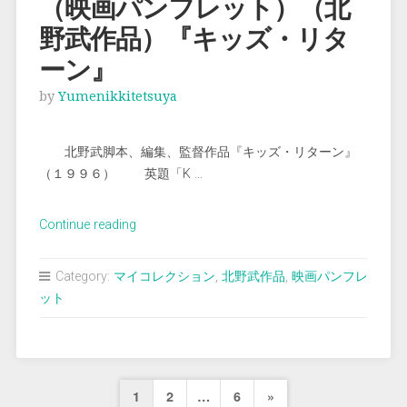
（映画パンフレット）（北
品）
野武作品）『キッズ・リタ
『座
頭
ーン』
市』”
by
Yumenikkitetsuya
北野武脚本、編集、監督作品『キッズ・リターン』
（１９９６） 英題「K …
“（映
Continue reading
画
パ
Category:
マイコレクション
,
北野武作品
,
映画パンフレ
ン
ット
フ
レ
ッ
ト）
投
Next
1
2
…
6
»
（北