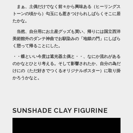
まぁ、土偶だけでなく前々から興味ある（ヒーリングス
トーンの頃から）勾玉にも惹きつけられしばらくそこに居
たかな。
当然、自分用にお土産グッズも買い、帰りには国立西洋
美術館外のダンテ神曲でお馴染みの「地獄の門」にしばら
く憩って帰ることにした。
・・蝶といい今度は遮光器土偶と・・、なにか流れがある
のかなとひとり考える。そして影響されたか、自分の為だ
けにの（ただ好きでつくるオリジナルポスター）に取り掛
かろうかなと。
SUNSHADE CLAY FIGURINE
動
画