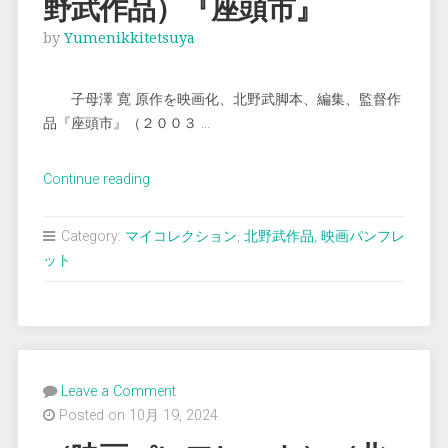
野武作品）『座頭市』
by
Yumenikkitetsuya
子母澤 寛 原作を映画化、北野武脚本、編集、監督作
品『座頭市』（２００３ …
“（映
Continue reading
画
パ
Category:
マイコレクション
,
北野武作品
,
映画パンフレ
ン
ット
フ
レ
ッ
ト）
（北
Leave a Comment
野
Posted on 10月 19, 2024
武
作