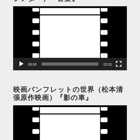
動
画
プ
レ
ー
ヤ
ー
00:00
02:01
映画パンフレットの世界（松本清
張原作映画）『影の車』
動
画
プ
レ
ー