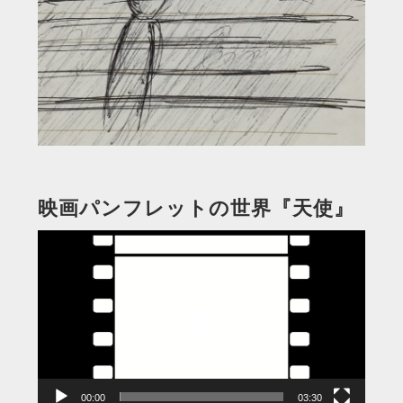
映画パンフレットの世界『天使』
動
画
プ
レ
ー
ヤ
ー
00:00
03:30