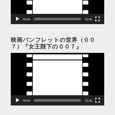
ヤ
ー
00:00
02:06
映画パンフレットの世界（００
７）『女王陛下の００７』
動
画
プ
レ
ー
ヤ
ー
00:00
02:06