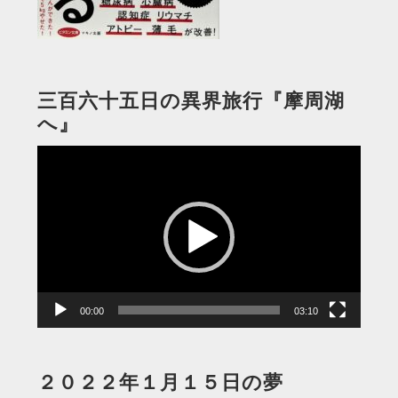
三百六十五日の異界旅行『摩周湖
へ』
動
画
プ
レ
ー
ヤ
ー
00:00
03:10
２０２２年１月１５日の夢