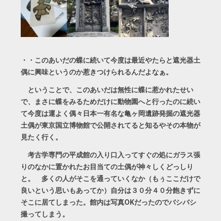
・・このあいだの蝶に続いて今度は最近やたらと遮光器土
偶に興味というのか惹きつけられるんだよなぁ。
ということで、このあいだは無性に蝶に惹かれたせい
で、まさに蝶をみるためだけに動物園へと行ったのに続い
て今度は運よく偶々日本一有名な亀ヶ岡遺跡発掘の遮光器
土偶が東京国立博物館で公開されてると知るやその本物が
見たく行く。
考古学専門の平成館の入り口入ってすぐの処にガラス張
りのなかに置かれたお目当ての土偶が神々しくどっしり
と。 多くの人がそこを通っていくなか（もぅここだけで
良いという思いもあってか）自分は３０分４０分飽きずに
そこに居てしまった。館内は写真OKだったのでバシバシ
撮ってしまう。