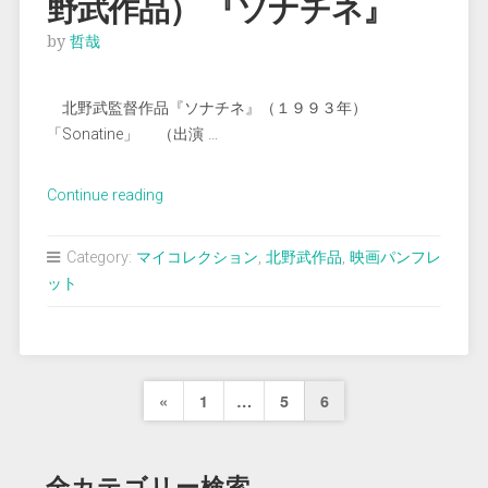
野武作品） 『ソナチネ』
by
哲哉
北野武監督作品『ソナチネ』（１９９３年）
「Sonatine」 （出演 …
“（映
Continue reading
画
パ
Category:
マイコレクション
,
北野武作品
,
映画パンフレ
ン
ット
フ
レ
ッ
ト）
投
Previous
«
1
…
5
6
（北
稿
野
Page
武
の
全カテゴリー検索
作