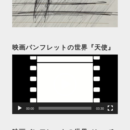
映画パンフレットの世界『天使』
動
画
プ
レ
ー
ヤ
ー
00:00
03:30