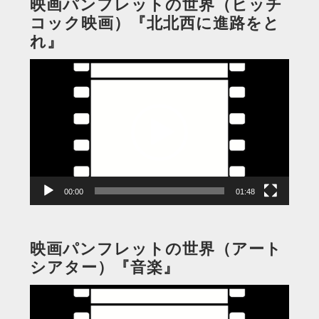
映画パンフレットの世界（ヒッチ
コック映画）『北北西に進路をと
れ』
動
画
プ
レ
ー
ヤ
ー
00:00
01:48
映画パンフレットの世界（アート
シアター）『音楽』
動
画