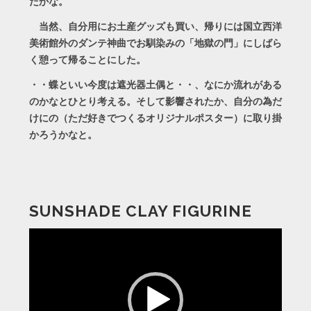
たかな。
当然、自分用にお土産グッズも買い、帰りには国立西洋
美術館外のダンテ神曲でお馴染みの「地獄の門」にしばら
く憩って帰ることにした。
・・蝶といい今度は遮光器土偶と・・、なにか流れがある
のかなとひとり考える。そして影響されたか、自分の為だ
けにの（ただ好きでつくるオリジナルポスター）に取り掛
かろうかなと。
SUNSHADE CLAY FIGURINE
動
画
プ
レ
ー