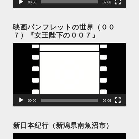
00:00
02:06
映画パンフレットの世界（００
７）『女王陛下の００７』
動
画
プ
レ
ー
ヤ
ー
00:00
02:06
新日本紀行（新潟県南魚沼市）
動