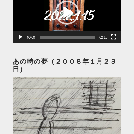
レ
ー
ヤ
ー
00:00
02:11
あの時の夢（２００８年１月２３
日）