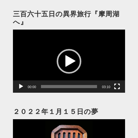
三百六十五日の異界旅行『摩周湖
へ』
動
画
プ
レ
ー
ヤ
ー
00:00
03:10
２０２２年１月１５日の夢
動
画
プ