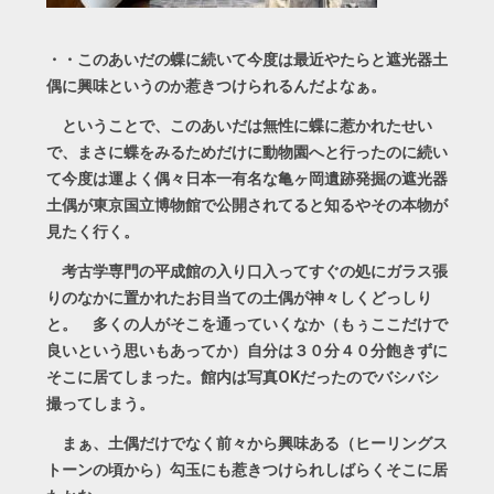
・・このあいだの蝶に続いて今度は最近やたらと遮光器土
偶に興味というのか惹きつけられるんだよなぁ。
ということで、このあいだは無性に蝶に惹かれたせい
で、まさに蝶をみるためだけに動物園へと行ったのに続い
て今度は運よく偶々日本一有名な亀ヶ岡遺跡発掘の遮光器
土偶が東京国立博物館で公開されてると知るやその本物が
見たく行く。
考古学専門の平成館の入り口入ってすぐの処にガラス張
りのなかに置かれたお目当ての土偶が神々しくどっしり
と。 多くの人がそこを通っていくなか（もぅここだけで
良いという思いもあってか）自分は３０分４０分飽きずに
そこに居てしまった。館内は写真OKだったのでバシバシ
撮ってしまう。
まぁ、土偶だけでなく前々から興味ある（ヒーリングス
トーンの頃から）勾玉にも惹きつけられしばらくそこに居