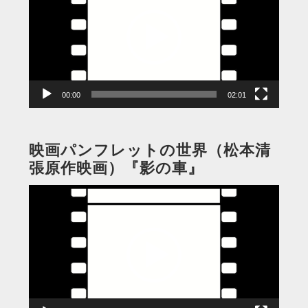
プ
レ
ー
ヤ
ー
00:00
02:01
映画パンフレットの世界（松本清
張原作映画）『影の車』
動
画
プ
レ
ー
ヤ
ー