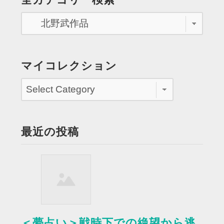
ペ
品）
『ソ
ー
ナ
ジ
チ
ネ』”
送
マイコレクション
り
最近の投稿
＜夢占い＞戦時下での絶望から逃