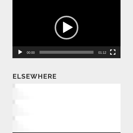
動
画
プ
レ
ー
ヤ
ー
00:00
01:12
ELSEWHERE
動
画
プ
レ
ー
ヤ
ー