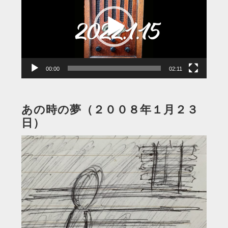
プ
レ
ー
ヤ
ー
00:00
02:11
あの時の夢（２００８年１月２３
日）