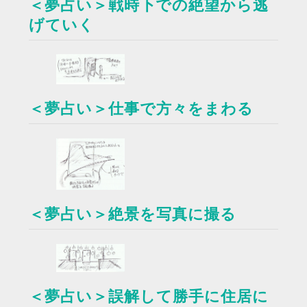
＜夢占い＞戦時下での絶望から逃
げていく
＜夢占い＞仕事で方々をまわる
＜夢占い＞絶景を写真に撮る
＜夢占い＞誤解して勝手に住居に