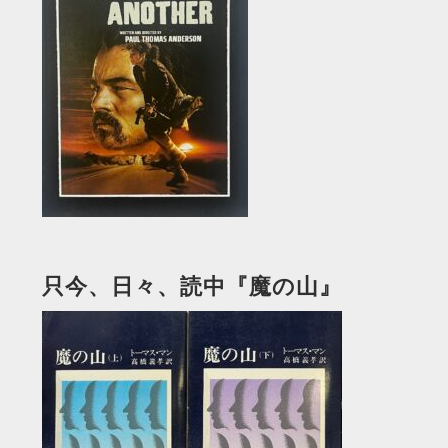
只今、日々、読中『魔の山』