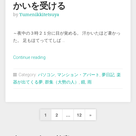
かいを受ける
社
を
by
Yumenikkitetsuya
訪
れ
～夜中の３時２１分に目が覚める。 汗かいたほど暑かっ
る”
た。 足もほてっててしば …
“＜
Continue reading
夢
占
Category:
パソコン
,
マンション・アパート
,
夢日記
,
楽
い
器が出てくる夢
,
群集（大勢の人）
,
鏡
,
雨
＞
女
性
か
投
Next
1
2
…
12
»
ら
稿
ち
Page
ょ
の