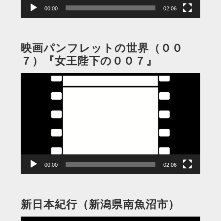
00:00
02:06
映画パンフレットの世界（００
７）『女王陛下の００７』
動
画
プ
レ
ー
ヤ
ー
00:00
02:06
新日本紀行（新潟県南魚沼市）