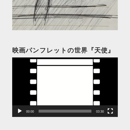
映画パンフレットの世界『天使』
動
画
プ
レ
ー
ヤ
ー
00:00
03:30