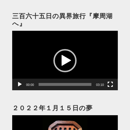
三百六十五日の異界旅行『摩周湖
へ』
動
画
プ
レ
ー
ヤ
ー
00:00
03:10
２０２２年１月１５日の夢
動
画