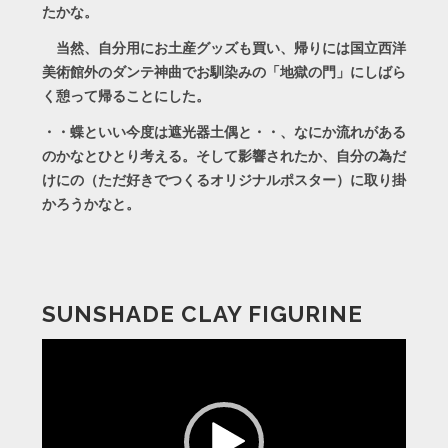
たかな。
当然、自分用にお土産グッズも買い、帰りには国立西洋
美術館外のダンテ神曲でお馴染みの「地獄の門」にしばら
く憩って帰ることにした。
・・蝶といい今度は遮光器土偶と・・、なにか流れがある
のかなとひとり考える。そして影響されたか、自分の為だ
けにの（ただ好きでつくるオリジナルポスター）に取り掛
かろうかなと。
SUNSHADE CLAY FIGURINE
動
画
プ
レ
ー