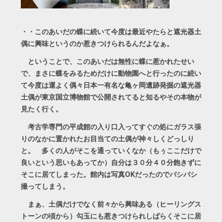
・・このあいだの蝶に続いて今度は最近やたらと遮光器土
偶に興味というのか惹きつけられるんだよなぁ。
ということで、このあいだは無性に蝶に惹かれたせい
で、まさに蝶をみるためだけに動物園へと行ったのに続い
て今度は運よく偶々日本一有名な亀ヶ岡遺跡発掘の遮光器
土偶が東京国立博物館で公開されてると知るやその本物が
見たく行く。
考古学専門の平成館の入り口入ってすぐの処にガラス張
りのなかに置かれたお目当ての土偶が神々しくどっしり
と。 多くの人がそこを通っていくなか（もぅここだけで
良いという思いもあってか）自分は３０分４０分飽きずに
そこに居てしまった。館内は写真OKだったのでバシバシ
撮ってしまう。
まぁ、土偶だけでなく前々から興味ある（ヒーリングス
トーンの頃から）勾玉にも惹きつけられしばらくそこに居