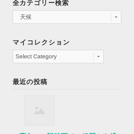
全カテゴリー検索
っ
ペ
か
い
ー
を
ジ
受
け
送
マイコレクション
る”
り
最近の投稿