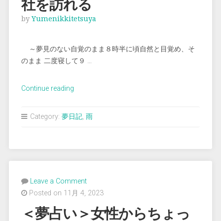
社を訪れる
by
Yumenikkitetsuya
～夢見のない自覚のまま８時半に頃自然と目覚め、そ
のまま 二度寝して９ …
“＜
Continue reading
夢
占
Category:
夢日記
,
雨
い
＞
以
前
勤
Leave a Comment
め
Posted on 11月 4, 2023
て
た
＜夢占い＞女性からちょっ
会