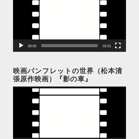
プ
レ
ー
ヤ
ー
00:00
02:01
映画パンフレットの世界（松本清
張原作映画）『影の車』
動
画
プ
レ
ー
ヤ
ー